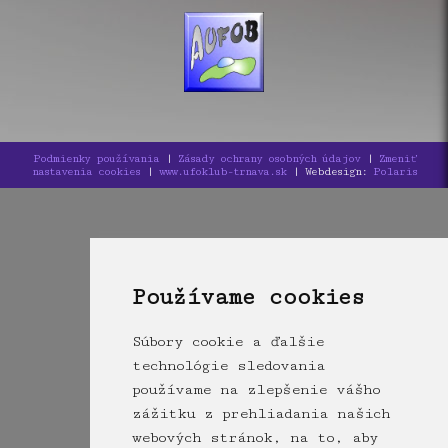
Podmienky používania
|
Zásady ochrany osobných údajov
|
Zmeniť
nastavenia cookies
|
www.ufoklub-trnava.sk
| Webdesign:
Polaris
Používame cookies
Súbory cookie a ďalšie
technológie sledovania
používame na zlepšenie vášho
zážitku z prehliadania našich
webových stránok, na to, aby