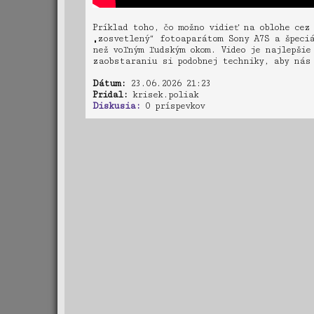
Príklad toho, čo možno vidieť na oblohe cez
„zosvetlený“ fotoaparátom Sony A7S a špeciá
než voľným ľudským okom. Video je najlepšie
zaobstaraniu si podobnej techniky, aby nás 
Dátum:
23.06.2026 21:23
Pridal:
krisek.poliak
Diskusia:
0 príspevkov