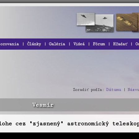
zorovania
|
Články
|
Galéria
|
Videá
|
Fórum
|
Hľadať
|
O
Zoradiť podľa:
Dátumu
|
Názvu
Vesmír
lohe cez "zjasnený" astronomický telesko