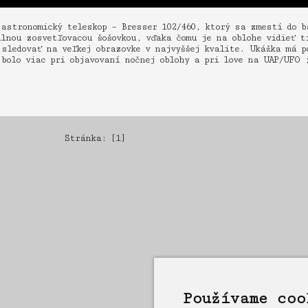
 astronomický teleskop – Bresser 102/460, ktorý sa zmestí do 
lnou zosvetľovacou šošovkou, vďaka čomu je na oblohe vidieť t
 sledovať na veľkej obrazovke v najvyššej kvalite. Ukážka má p
bolo viac pri objavovaní nočnej oblohy a pri love na UAP/UFO 
Stránka: [1]
Používame coo