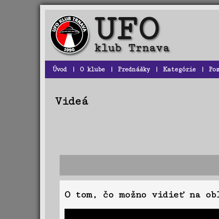
Úvod
|
O klube
|
Prednášky
|
Kategórie
|
Po
Videá
O tom, čo možno vidieť na ob