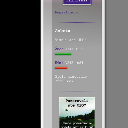
Registrácia
Anketa
Videli ste UFO?
Áno:
4313 ľudí
Nie:
3242 ľudí
Spolu hlasovalo:
7555 ľudí