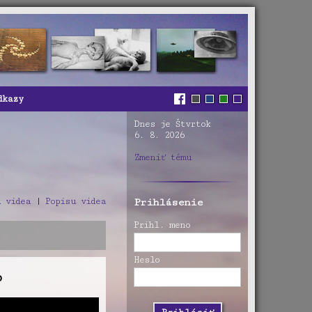
dkazy
Dnes je Štvrtok
6. 8. 2026
Zmeniť tému
 videa
|
Popisu videa
Prihlásenie
Prihl. meno
Heslo
p