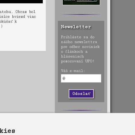
batohu. Obraz bol
isíce hviezd viac
okúšať k
;)
Newsletter
Prihláste sa do
nášho newslettra
pre odber noviniek
o článkoch a
hláseniach
pozorovaní UFO!
Váš e-mail:
kies