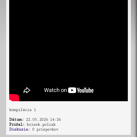
kompilácia 1
Dátum:
22.05.2026 14:26
Pridal:
krisek.poliak
Diskusia:
0 príspevkov