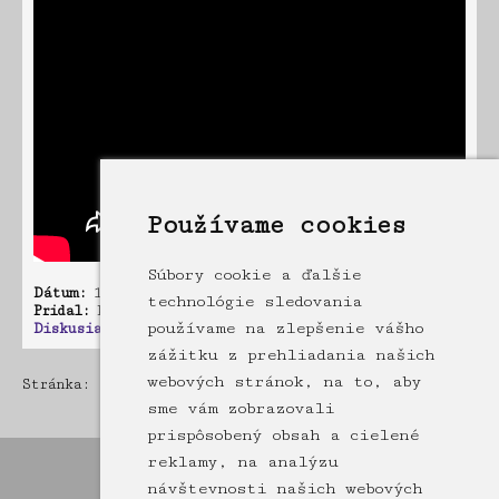
Používame cookies
Súbory cookie a ďalšie
Dátum:
19.09.2025 07:34
technológie sledovania
Pridal:
krisek.poliak
používame na zlepšenie vášho
Diskusia:
0 príspevkov
zážitku z prehliadania našich
webových stránok, na to, aby
Stránka: [1]
2
3
4
5
6
7
8
9
10
11
12
13
14
15
16
17
18
19
20
21
22
23
24
25
26
27
28
29
30
31
sme vám zobrazovali
prispôsobený obsah a cielené
reklamy, na analýzu
návštevnosti našich webových