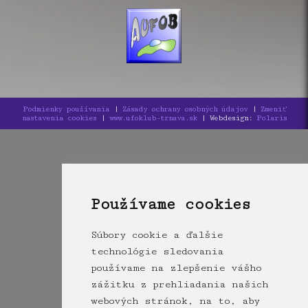
Podmienky používania
|
Zásady ochrany osobných údajov
|
Zmeniť
nastavenia cookies
|
www.ufoklub-trnava.sk
| Webdesign:
Polaris
Používame cookies
Súbory cookie a ďalšie
technológie sledovania
používame na zlepšenie vášho
zážitku z prehliadania našich
webových stránok, na to, aby