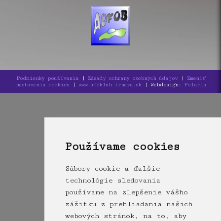
Podmienky používania
|
Zásady ochrany osobných údajov
|
Zmeniť
nastavenia cookies
|
www.ufoklub-trnava.sk
| Webdesign:
Polaris
Používame cookies
Súbory cookie a ďalšie
technológie sledovania
používame na zlepšenie vášho
zážitku z prehliadania našich
webových stránok, na to, aby