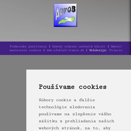
Podmienky používania
|
Zásady ochrany osobných údajov
|
Zmeniť
nastavenia cookies
|
www.ufoklub-trnava.sk
| Webdesign:
Polaris
Používame cookies
Súbory cookie a ďalšie
technológie sledovania
používame na zlepšenie vášho
zážitku z prehliadania našich
webových stránok, na to, aby