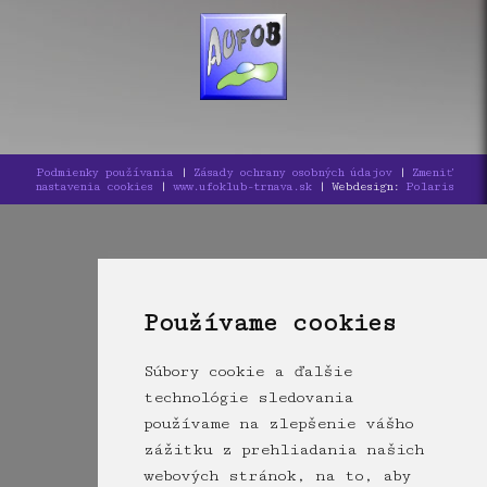
Podmienky používania
|
Zásady ochrany osobných údajov
|
Zmeniť
nastavenia cookies
|
www.ufoklub-trnava.sk
| Webdesign:
Polaris
Používame cookies
Súbory cookie a ďalšie
technológie sledovania
používame na zlepšenie vášho
zážitku z prehliadania našich
webových stránok, na to, aby