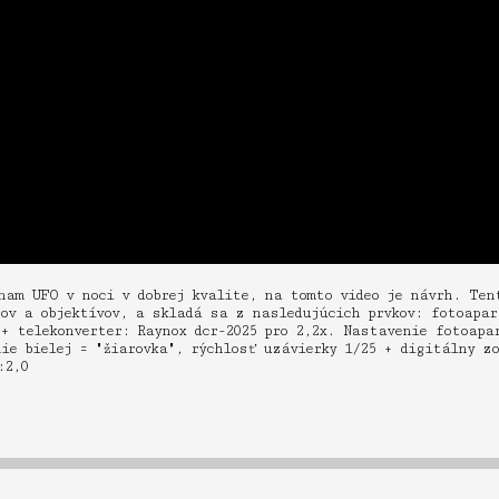
nam UFO v noci v dobrej kvalite, na tomto video je návrh. Ten
pov a objektívov, a skladá sa z nasledujúcich prvkov: fotoapa
 + telekonverter: Raynox dcr-2025 pro 2,2x. Nastavenie fotoapa
ie bielej = "žiarovka", rýchlosť uzávierky 1/25 + digitálny zo
:2,0