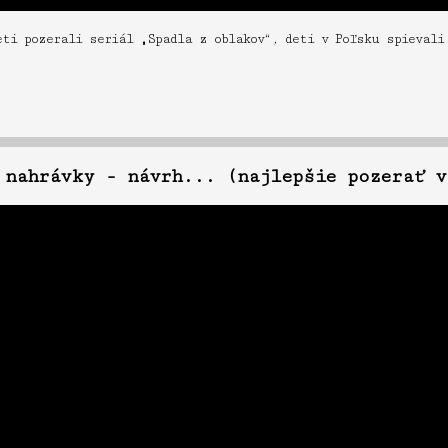
eti pozerali seriál „Spadla z oblakov“, deti v Poľsku spievali
 nahrávky - návrh... (najlepšie pozerať v