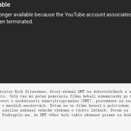
chiater Rick Strassman, ktorý skúmal DMT na dobrovoľníkoch a 
nto. Celý čas mi počas pozerania filmu behali zimomriavky po 
ovorí o unikátnosti dimetyltryptamínu (DMT), prirodzene sa na
 v menších množstvách. Potom sa vo filme hovorí o politickom 
t násilne zakázal vedecké výskumy o týchto látkach. Potom sa 
 Prekvapilo ma, že DMT vôbec bolo takto skúmané priamo na kon