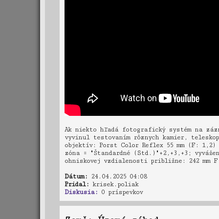
Ak niekto hľadá fotografický systém na záz
vyvinul testovaním rôznych kamier, telesko
objektív: Porst Color Reflex 55 mm (F: 1,2)
zóna = "Štandardné (Std.)"+2,+3,+3; vyvážen
ohniskovej vzdialenosti približne: 242 mm F
Dátum:
24.04.2025 04:08
Pridal:
krisek.poliak
Diskusia:
0 príspevkov