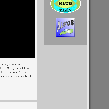
to systém som
rát: Sony a7sII +
rátu: kreatívna
om 2x = ekvivalent