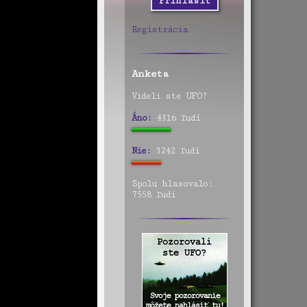
Registrácia
Anketa
Videli ste UFO?
Áno:
4316 ľudí
Nie:
3242 ľudí
Spolu hlasovalo:
7558 ľudí