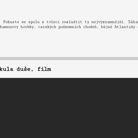
. Pokuste se spolu s tvůrci rozluštit ty nejvýznamnější. Záha
hamonovy hrobky, carských podzemních chodeb, bájné Atlantidy 
kula duše, film