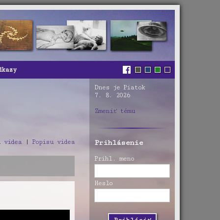
dkazy
Dnes je Piatok
7. 8. 2026
Zmeniť tému
 videa
|
Popisu videa
Prihlásenie
Prihl. meno
Heslo