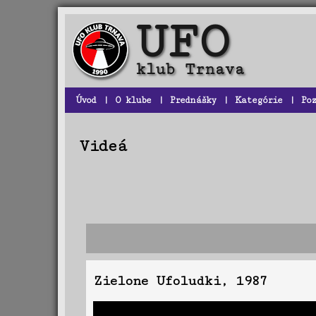
Úvod
|
O klube
|
Prednášky
|
Kategórie
|
Po
Videá
Zielone Ufoludki, 1987