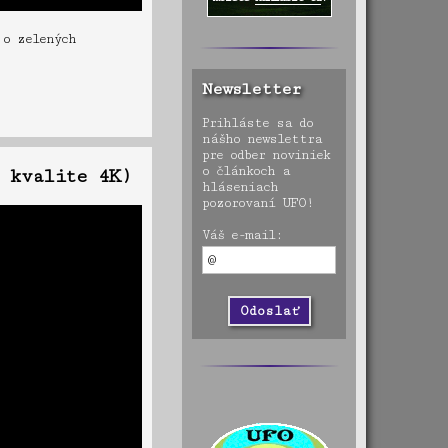
 o zelených
Newsletter
Prihláste sa do
nášho newslettra
pre odber noviniek
o článkoch a
 kvalite 4K)
hláseniach
pozorovaní UFO!
Váš e-mail: