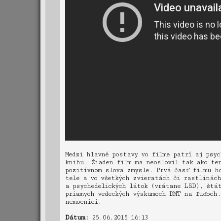
Medzi hlavné postavy vo filme patrí aj psy
knihu. Žiaden film ma neoslovil tak ako te
pozitívnom slova zmysle. Prvá časť filmu h
tele a vo všetkých zvieratách či rastlinách
a psychedelických látok (vrátane LSD), štá
priamych vedeckých výskumoch DMT na ľuďoch.
nemocnici.
Dátum:
25.06.2015 16:13