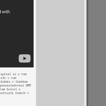
napísal aj o tom
tele v tom
chádza v ľudskom
prenasledovaní DMT
tam hovorí o
krétnych ľuďoch v