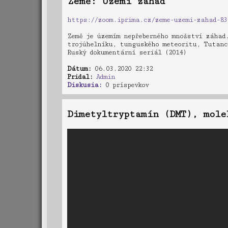
Země: Území záhad
https://zoom.iprima.cz/zeme-uzemi-zahad-83
Země je územím nepřeberného množství záhad
trojúhelníku, tunguského meteoritu, Tutanc
Ruský dokumentární seriál (2014)
Dátum:
06.03.2020 22:32
Pridal:
Admin
Diskusia:
0 príspevkov
Dimetyltryptamín (DMT), mole