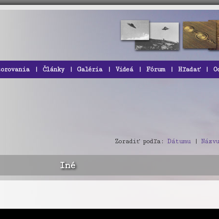
zorovania
|
Články
|
Galéria
|
Videá
|
Fórum
|
Hľadať
|
O
Zoradiť podľa:
Dátumu
|
Názvu
Iné