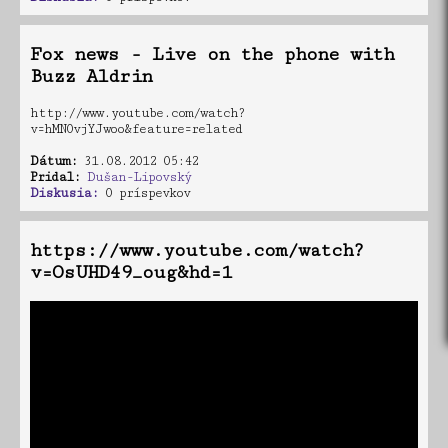
Fox news - Live on the phone with
Buzz Aldrin
http://www.youtube.com/watch?
v=hMN0vjYJwoo&feature=related
Dátum:
31.08.2012 05:42
Pridal:
Dušan-Lipovský
Diskusia:
0 príspevkov
https://www.youtube.com/watch?
v=OsUHD49_oug&hd=1