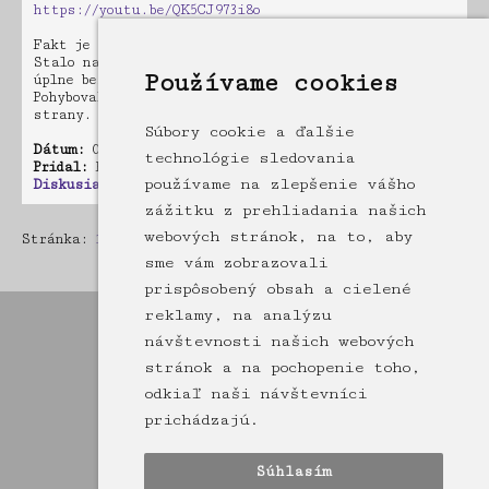
https://youtu.be/QK5CJ973i8o
Fakt je to zaujímavé. Keď to išlo okolo nás tak. To.
Stalo nad nami a svietilo. Menilo to smer a bolo to
Používame cookies
úplne bez hluku. Vypinalo svetlo a zapinalo.
Pohybovalo sa to jednou rýchlosťou ale do akejkoľvek
strany.
Súbory cookie a ďalšie
Dátum:
05.05.2019 03:00
technológie sledovania
Pridal:
Ferik
používame na zlepšenie vášho
Diskusia:
0 príspevkov
zážitku z prehliadania našich
webových stránok, na to, aby
Stránka:
1
2
3
4
5
6
[7]
8
9
10
11
12
13
14
15
16
17
18
19
20
21
22
23
24
25
26
27
28
29
30
31
sme vám zobrazovali
prispôsobený obsah a cielené
reklamy, na analýzu
návštevnosti našich webových
stránok a na pochopenie toho,
odkiaľ naši návštevníci
prichádzajú.
Súhlasím