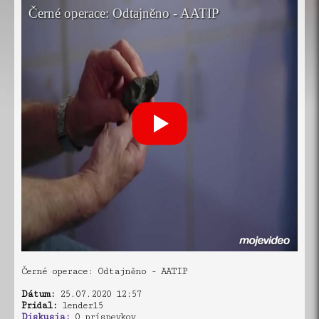
Černé operace: Odtajněno - AATIP
Dátum:
25.07.2020 12:57
Pridal:
lender15
Diskusia:
0 príspevkov