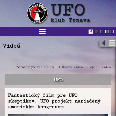
Videá
Zoradiť podľa:
Dátumu
|
Názvu videa
|
Popisu videa
UFO
Fantastický film pre UFO
skeptikov. UFO projekt nariadený
americkým kongresom