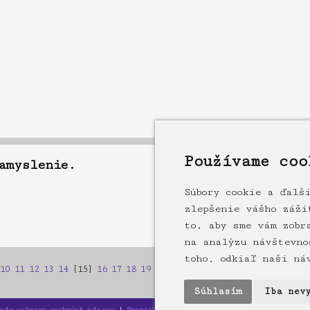
Používame coo
amyslenie.
Súbory cookie a ďalš
zlepšenie vášho záži
to, aby sme vám zobr
na analýzu návštevno
toho, odkiaľ naši ná
10
11
12
13
14
[15]
16
17
18
19
20
21
22
23
24
25
26
27
28
29
30
Súhlasím
Iba nev
sady ochrany osobných údajov
|
Zmeniť nastavenia cookies
|
www.ufoklub-trn