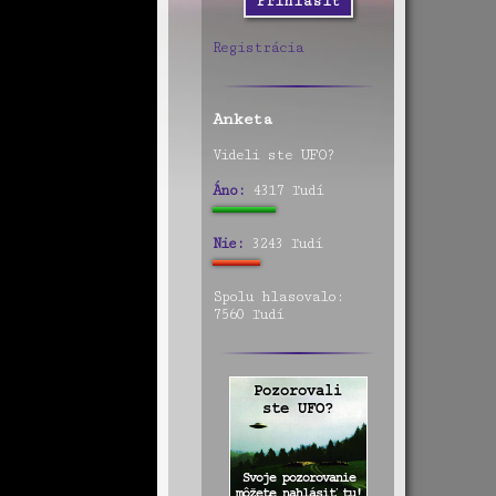
Registrácia
Anketa
Videli ste UFO?
Áno:
4317 ľudí
Nie:
3243 ľudí
Spolu hlasovalo:
7560 ľudí