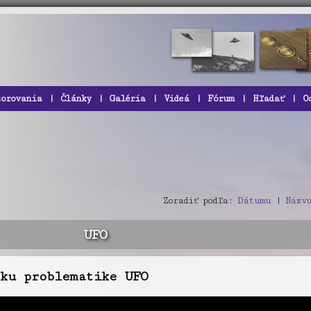
zorovania
|
Články
|
Galéria
|
Videá
|
Fórum
|
Hľadať
|
O
Zoradiť podľa:
Dátumu
|
Názvu
UFO
ku problematike UFO