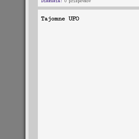
Diskusia:
0 príspevkov
Tajomne UFO