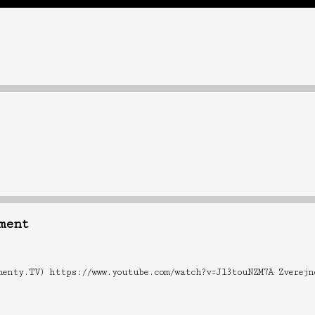
ment
menty.TV) https://www.youtube.com/watch?v=Jl3touNZM7A Zverejn