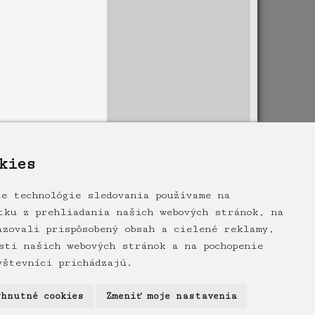
kies
ie technológie sledovania používame na
tku z prehliadania našich webových stránok, na
azovali prispôsobený obsah a cielené reklamy,
sti našich webových stránok a na pochopenie
vštevníci prichádzajú.
31
yhnutné cookies
Zmeniť moje nastavenia
ava.sk
| Webdesign:
Polaris