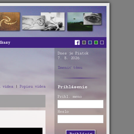
dkazy
Dnes je Piatok
7. 8. 2026
Zmeniť tému
 videa
|
Popisu videa
Prihlásenie
Prihl. meno
Heslo