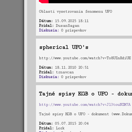
Oblasti vysetrovania fenomenu UFO
Dátum:
15.09.2025 18:11
Pridal:
DusanSagan
Diskusia:
0 príspevkov
spherical UFO's
http://www.youtube.com/watch?v=To8UZnRdiUE
Dátum:
18.11.2010 20:51
Pridal:
trnavcan
Diskusia:
0 príspevkov
Tajné spisy KGB o UFO - doku
http://www.youtube.com/watch?v=Jl3touNZM7A
Tajné spisy KGB o UFO - dokument (www.Doku
Dátum:
05.07.2015 20:04
Pridal:
Lork