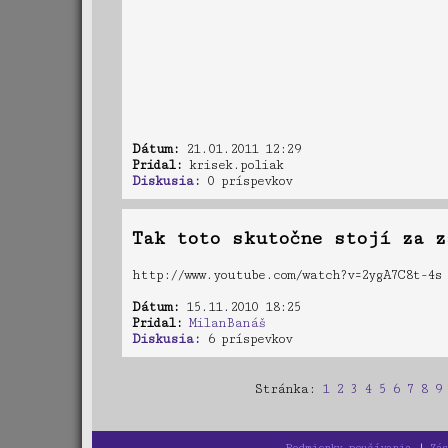
Dátum:
21.01.2011 12:29
Pridal:
krisek.poliak
Diskusia:
0 príspevkov
Tak toto skutočne stojí za z
http://www.youtube.com/watch?v=2ygA7C8t-4s
Dátum:
15.11.2010 18:25
Pridal:
MilanBanáš
Diskusia:
6 príspevkov
Stránka:
1
2
3
4
5
6
7
8
9
Podmienky používania
|
Zá