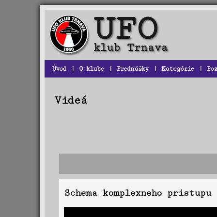
Úvod
|
O klube
|
Prednášky
|
Kategórie
|
Po
Videá
Schema komplexneho pristupu 