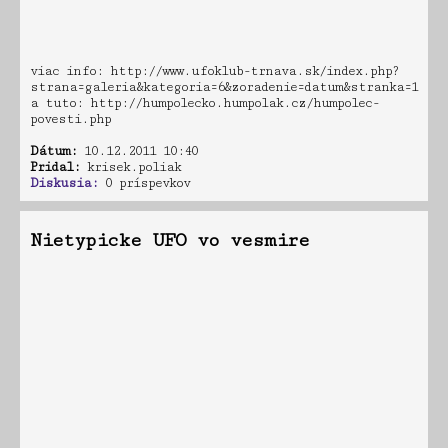
viac info: http://www.ufoklub-trnava.sk/index.php?
strana=galeria&kategoria=6&zoradenie=datum&stranka=1
a tuto: http://humpolecko.humpolak.cz/humpolec-
povesti.php
Dátum:
10.12.2011 10:40
Pridal:
krisek.poliak
Diskusia:
0 príspevkov
Nietypicke UFO vo vesmire