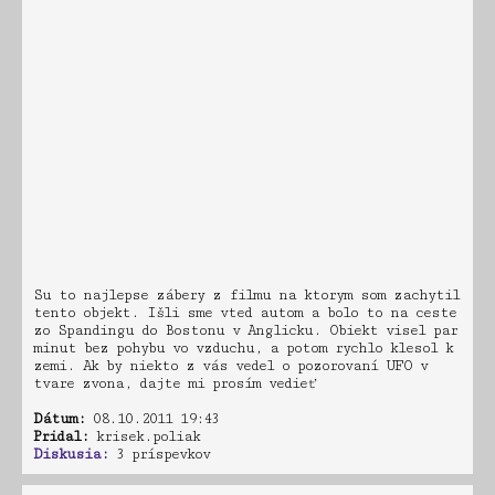
Su to najlepse zábery z filmu na ktorym som zachytil
tento objekt. Išli sme vted autom a bolo to na ceste
zo Spandingu do Bostonu v Anglicku. Obiekt visel par
minut bez pohybu vo vzduchu, a potom rychlo klesol k
zemi. Ak by niekto z vás vedel o pozorovaní UFO v
tvare zvona, dajte mi prosím vedieť
Dátum:
08.10.2011 19:43
Pridal:
krisek.poliak
Diskusia:
3 príspevkov