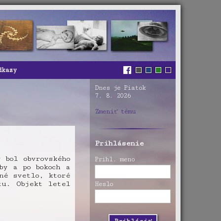
dkazy
Dnes je Piatok
7. 8. 2026
Zmeniť tému
Prihlásenie
 bol obvrovského
Prihl. meno
by a po bokoch a
né svetlo, ktoré
tu. Objekt letel
Heslo