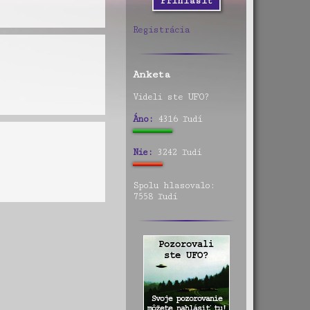
Registrácia
Anketa
Videli ste UFO?
Áno:
4316 ľudí
Nie:
3242 ľudí
Spolu hlasovalo:
7558 ľudí