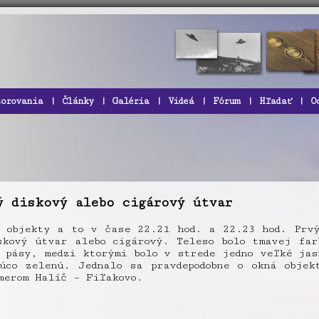
zorovania
|
Články
|
Galéria
|
Videá
|
Fórum
|
Hľadať
|
O
ý diskový alebo cigárový útvar
a objekty a to v čase 22.21 hod. a 22.23 hod. Prvý
skový útvar alebo cigárový. Teleso bolo tmavej far
 pásy, medzi ktorými bolo v strede jedno veľké jas
úco zelenú. Jednalo sa pravdepodobne o okná objek
merom Halíč – Fiľakovo.