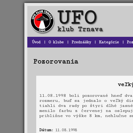
Úvod
|
O klube
|
Prednášky
|
Kategórie
|
Po
Pozorovania
veľk
11.08.1998 boli pozorované hneď dv
rozmeru, buď sa jednalo o veľký di
tiahli dva rady po štyri dlhé jasné
menilo farbu z červenej na oslepuj
približne vo výške 8 km, nehlučne s
Dátum:
11.08.1998