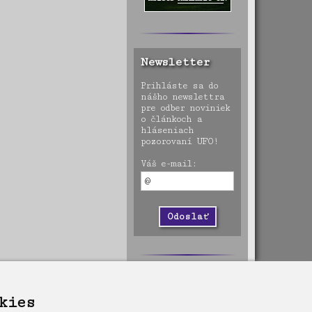
Newsletter
Prihláste sa do
nášho newslettra
pre odber noviniek
o článkoch a
hláseniach
pozorovaní UFO!
Váš e-mail:
kies