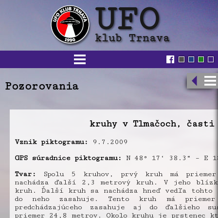
Pozorovania
kruhy v Tlmačoch, časti
Vznik piktogramu:
9.7.2009
GPS súradnice piktogramu:
N 48° 17‘ 38.3“ – E 1
Tvar:
Spolu 5 kruhov, prvý kruh má priemer
nachádza ďalší 2,3 metrový kruh. V jeho blízk
kruh. Ďalší kruh sa nachádza hneď vedľa tohto 
do neho zasahuje. Tento kruh má priemer
predchádzajúceho zasahuje aj do ďalšieho su
priemer 24,8 metrov. Okolo kruhu je prstenec kt