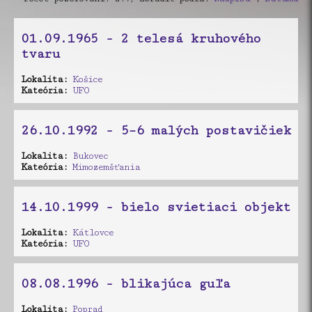
01.09.1965 - 2 telesá kruhového
tvaru
Lokalita:
Košice
Kateória:
UFO
26.10.1992 - 5–6 malých postavičiek
Lokalita:
Bukovec
Kateória:
Mimozemšťania
14.10.1999 - bielo svietiaci objekt
Lokalita:
Kátlovce
Kateória:
UFO
08.08.1996 - blikajúca guľa
Lokalita:
Poprad