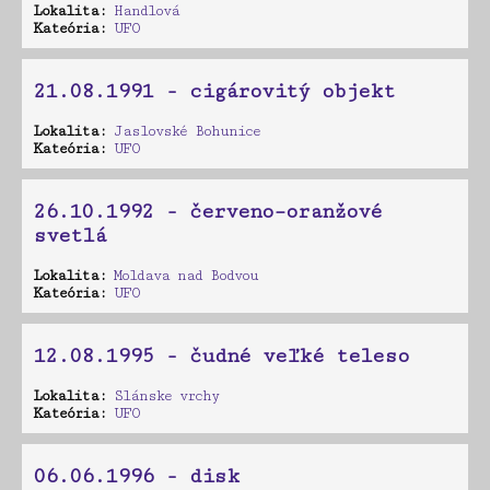
Lokalita:
Handlová
Kateória:
UFO
21.08.1991 - cigárovitý objekt
Lokalita:
Jaslovské Bohunice
Kateória:
UFO
26.10.1992 - červeno–oranžové
svetlá
Lokalita:
Moldava nad Bodvou
Kateória:
UFO
12.08.1995 - čudné veľké teleso
Lokalita:
Slánske vrchy
Kateória:
UFO
06.06.1996 - disk