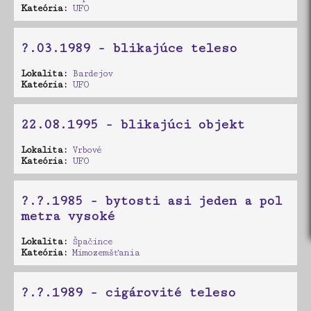
Kateória:
UFO
?.03.1989 - blikajúce teleso
Lokalita:
Bardejov
Kateória:
UFO
22.08.1995 - blikajúci objekt
Lokalita:
Vrbové
Kateória:
UFO
?.?.1985 - bytosti asi jeden a pol
metra vysoké
Lokalita:
Špačince
Kateória:
Mimozemšťania
?.?.1989 - cigárovité teleso