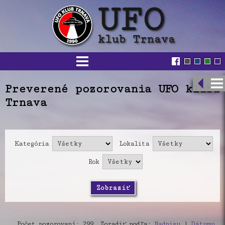
Preverené pozorovania UFO klubu
Trnava
Kategória
Lokalita
Rok
Počet pozorovaní: 299, Zoradiť podľa:
Nadpisu
|
Dátumu