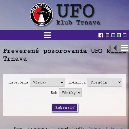
Preverené pozorovania UFO klubu
Trnava
Kategória
Lokalita
Rok
Počet pozorovaní: 5, Zoradiť podľa:
Nadpisu
|
Dátumu