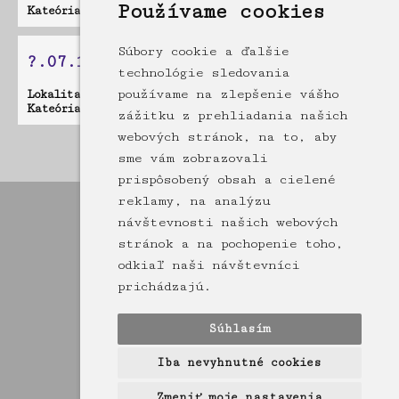
Používame cookies
Kateória:
UFO
Súbory cookie a ďalšie
?.07.1975 - neznáme teleso
technológie sledovania
používame na zlepšenie vášho
Lokalita:
Trenčín
Kateória:
UFO
zážitku z prehliadania našich
webových stránok, na to, aby
Stránka: [1]
sme vám zobrazovali
prispôsobený obsah a cielené
reklamy, na analýzu
návštevnosti našich webových
stránok a na pochopenie toho,
odkiaľ naši návštevníci
prichádzajú.
Súhlasím
Iba nevyhnutné cookies
Zmeniť moje nastavenia