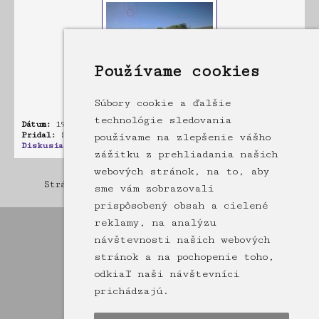
Používame cookies
Súbory cookie a ďalšie
technológie sledovania
Dátum:
19.05.2021 21:29
Pridal:
StivVlk
používame na zlepšenie vášho
Diskusia:
0 príspevkov
zážitku z prehliadania našich
webových stránok, na to, aby
Stránka: [1]
2
3
4
5
6
7
8
9
10
11
12
13
14
15
sme vám zobrazovali
prispôsobený obsah a cielené
reklamy, na analýzu
návštevnosti našich webových
stránok a na pochopenie toho,
odkiaľ naši návštevníci
prichádzajú.