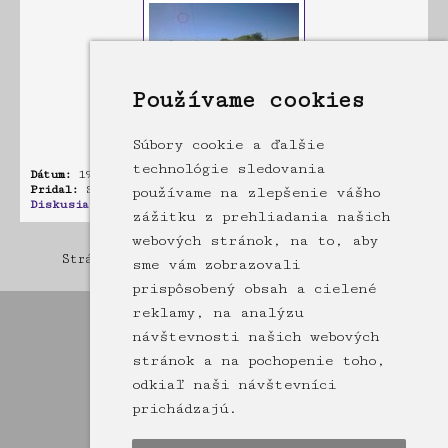
Používame cookies
Súbory cookie a ďalšie
technológie sledovania
Dátum:
19.05.2021 21:29
Pridal:
StivVlk
používame na zlepšenie vášho
Diskusia:
0 príspevkov
zážitku z prehliadania našich
webových stránok, na to, aby
Stránka: [1]
2
3
4
5
6
7
8
9
10
11
12
13
14
15
sme vám zobrazovali
prispôsobený obsah a cielené
reklamy, na analýzu
návštevnosti našich webových
stránok a na pochopenie toho,
odkiaľ naši návštevníci
prichádzajú.