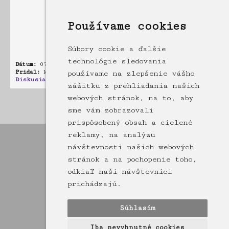
Používame cookies
Súbory cookie a ďalšie
technológie sledovania
Dátum:
07.04.2010 18:40
Pridal:
krisek.poliak
používame na zlepšenie vášho
Diskusia:
0 príspevkov
zážitku z prehliadania našich
webových stránok, na to, aby
Stránka: [1]
sme vám zobrazovali
prispôsobený obsah a cielené
reklamy, na analýzu
návštevnosti našich webových
stránok a na pochopenie toho,
odkiaľ naši návštevníci
prichádzajú.
Súhlasím
Iba nevyhnutné cookies