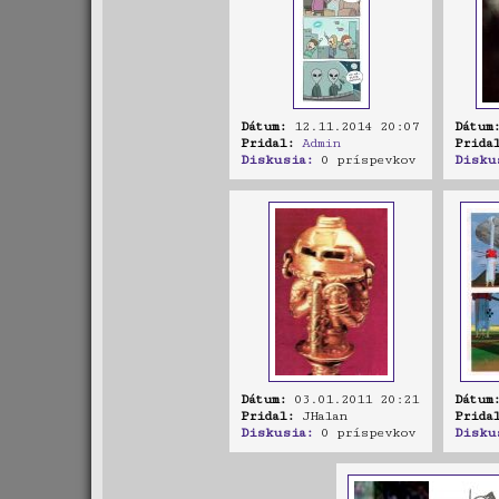
Dátum:
12.11.2014 20:07
Dátum
Pridal:
Admin
Prida
Diskusia:
0 príspevkov
Disku
Dátum:
03.01.2011 20:21
Dátum
Pridal:
JHalan
Prida
Diskusia:
0 príspevkov
Disku