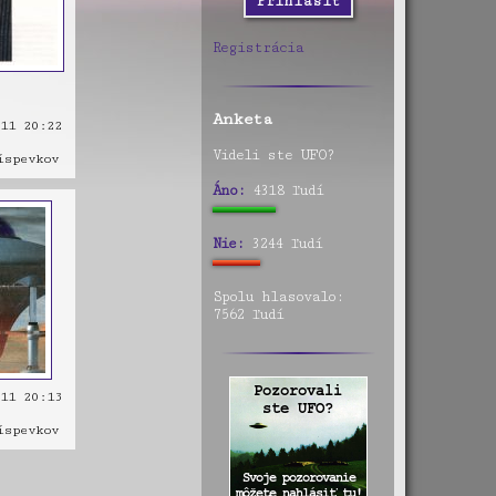
Registrácia
Anketa
11 20:22
Videli ste UFO?
spevkov
Áno:
4318 ľudí
Nie:
3244 ľudí
Spolu hlasovalo:
7562 ľudí
11 20:13
spevkov