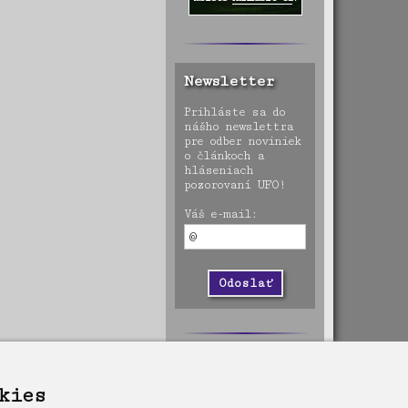
Newsletter
Prihláste sa do
nášho newslettra
pre odber noviniek
o článkoch a
hláseniach
pozorovaní UFO!
Váš e-mail:
kies