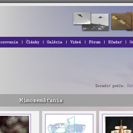
zorovania
|
Články
|
Galéria
|
Videá
|
Fórum
|
Hľadať
|
O
Zoradiť podľa:
Dá
Mimozemšťania