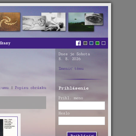
dkazy
Dnes je Sobota
8. 8. 2026
Zmeniť tému
tumu
|
Popisu obrázku
Prihlásenie
Prihl. meno
Heslo