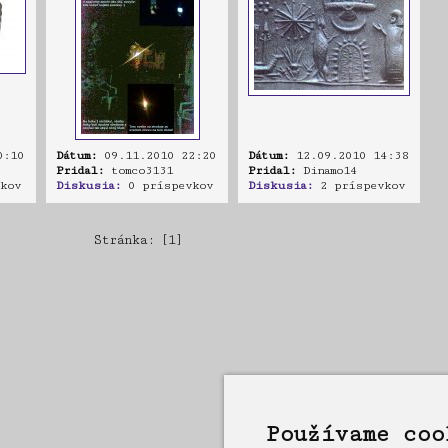
0:10
Dátum:
09.11.2010 22:20
Dátum:
12.09.2010 14:38
Pridal:
tomco3131
Pridal:
Dinamo14
kov
Diskusia:
0 príspevkov
Diskusia:
2 príspevkov
Stránka: [1]
Používame coo