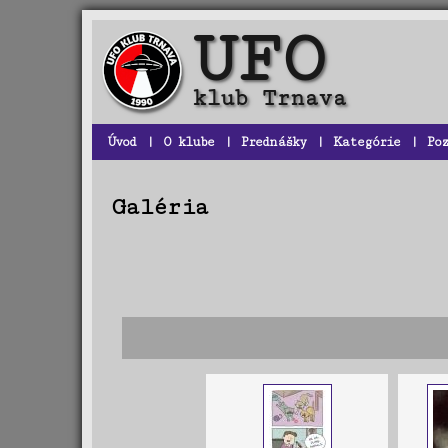
Úvod
|
O klube
|
Prednášky
|
Kategórie
|
Po
Galéria