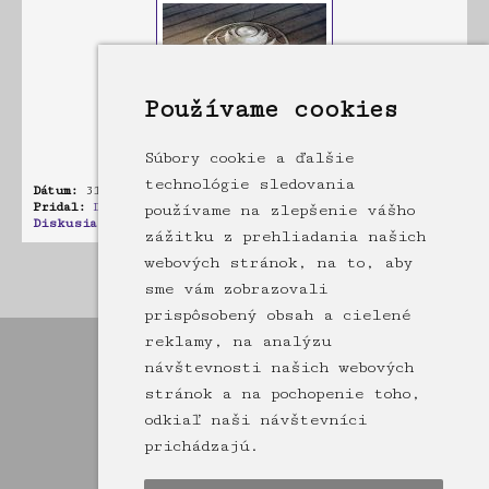
Používame cookies
Súbory cookie a ďalšie
technológie sledovania
Dátum:
31.08.2012 05:01
Pridal:
Dušan-Lipovský
používame na zlepšenie vášho
Diskusia:
0 príspevkov
zážitku z prehliadania našich
webových stránok, na to, aby
Stránka: [1]
2
3
4
5
6
sme vám zobrazovali
prispôsobený obsah a cielené
reklamy, na analýzu
návštevnosti našich webových
stránok a na pochopenie toho,
odkiaľ naši návštevníci
prichádzajú.