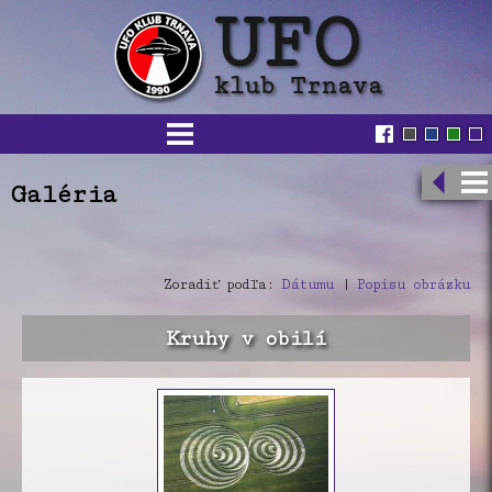
Galéria
Zoradiť podľa:
Dátumu
|
Popisu obrázku
Kruhy v obilí