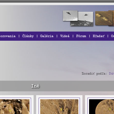
zorovania
|
Články
|
Galéria
|
Videá
|
Fórum
|
Hľadať
|
O
Zoradiť podľa:
Dá
Iné