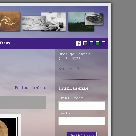
dkazy
Dnes je Piatok
7. 8. 2026
Zmeniť tému
tumu
|
Popisu obrázku
Prihlásenie
Prihl. meno
Heslo