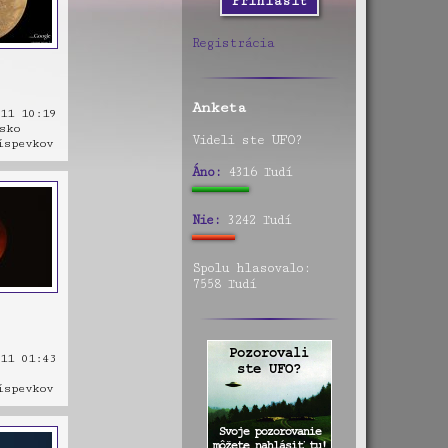
Registrácia
Anketa
11 10:19
sko
Videli ste UFO?
spevkov
Áno:
4316 ľudí
Nie:
3242 ľudí
Spolu hlasovalo:
7558 ľudí
11 01:43
spevkov