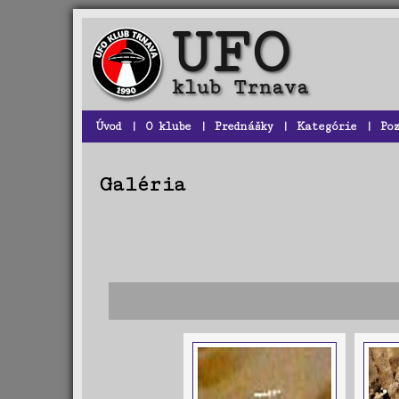
Úvod
|
O klube
|
Prednášky
|
Kategórie
|
Po
Galéria