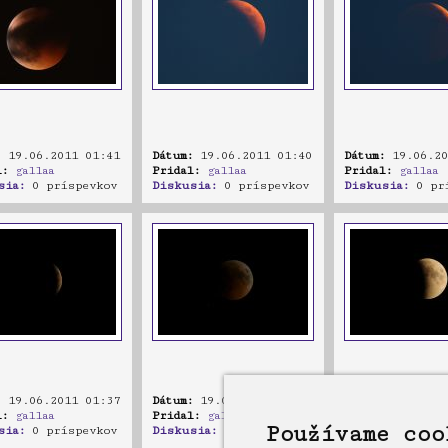
:
19.06.2011 01:41
Dátum:
19.06.2011 01:40
Dátum:
19.06.20
l:
gallaa
Pridal:
gallaa
Pridal:
gallaa
sia:
0 príspevkov
Diskusia:
0 príspevkov
Diskusia:
0 prí
:
19.06.2011 01:37
Dátum:
19.06.2011 01:33
Dátum:
19.06.20
l:
gallaa
Pridal:
gallaa
Pridal:
gallaa
Používame coo
sia:
0 príspevkov
Diskusia:
0 príspevkov
Diskusia:
0 prí