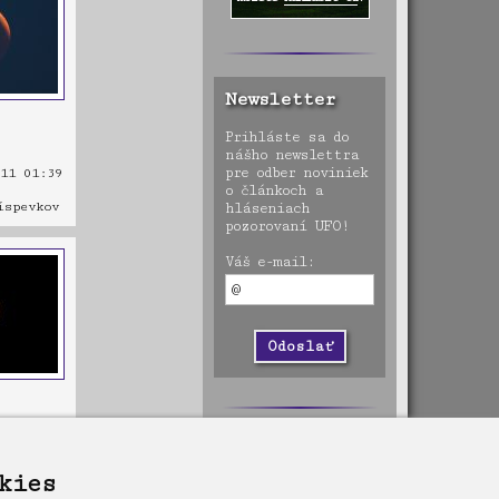
Newsletter
Prihláste sa do
nášho newslettra
pre odber noviniek
11 01:39
o článkoch a
spevkov
hláseniach
pozorovaní UFO!
Váš e-mail:
11 01:31
kies
spevkov