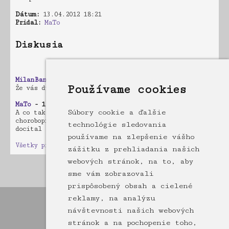
Dátum:
13.04.2012 18:21
Pridal:
MaTo
Diskusia
Počet príspevkov: 2
MilanBanáš
- 23.04.2012 11:43
Používame cookies
Že vás dvoch mimozemšťanov to ešte baví...
MaTo
- 16.04.2012 20:59
Súbory cookie a ďalšie
A co tak vytiahnut nieco na teba, trebars tvoj
chorobopis? Aj ked uz teraz viem, co by som sa
technológie sledovania
docital :-)
používame na zlepšenie vášho
Všetky príspevky
zážitku z prehliadania našich
webových stránok, na to, aby
Stránka: [1]
sme vám zobrazovali
prispôsobený obsah a cielené
reklamy, na analýzu
návštevnosti našich webových
stránok a na pochopenie toho,