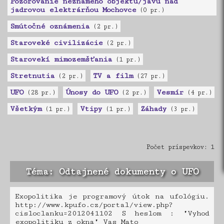
Pozorovanie neznámeho objektu/javu nad
jadrovou elektrárňou Mochovce
(0 pr.)
Smútočné oznámenia
(2 pr.)
Staroveké civilizácie
(2 pr.)
Starovekí mimozemšťania
(1 pr.)
Stretnutia
TV a film
(2 pr.)
(27 pr.)
UFO
Únosy do UFO
Vesmír
(28 pr.)
(2 pr.)
(4 pr.)
Všetkým
Vtipy
Záhady
(1 pr.)
(1 pr.)
(3 pr.)
Počet príspevkov: 1
Téma: Odtajnené dokumenty o UFO
Exopolitika je programový útok na ufológiu.
http://www.kpufo.cz/portal/view.php?
cisloclanku=2012041102 S heslom : "Vyhod
exopolitiku z okna" Vas Mato