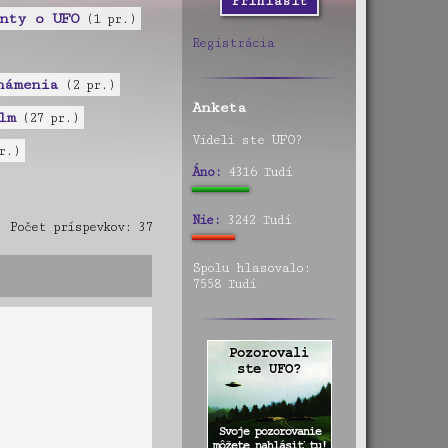
nty o UFO
(1 pr.)
Registrácia
námenia
(2 pr.)
Anketa
lm
(27 pr.)
Videli ste UFO?
r.)
Áno:
4316 ľudí
Nie:
3242 ľudí
Počet príspevkov: 37
Spolu hlasovalo:
7558 ľudí