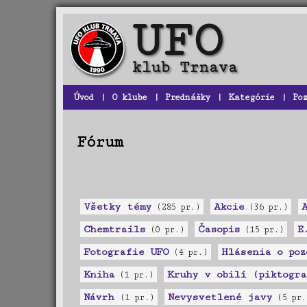
Úvod
|
O klube
|
Prednášky
|
Kategórie
|
Po
Fórum
Všetky témy
Akcie
(285 pr.)
(36 pr.)
Chemtrails
Časopis
E
(0 pr.)
(15 pr.)
Fotografie UFO
Hlásenia o poz
(4 pr.)
Kniha
Kruhy v obilí (piktogra
(1 pr.)
Návrh
Nevysvetlené javy
(1 pr.)
(5 pr.