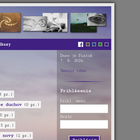
dkazy
Dnes je Piatok
7. 8. 2026
Zmeniť tému
Prihlásenie
 pr.)
Prihl. meno
e duchov
(0 pr.)
0 pr.)
Heslo
5 pr.)
 novy
(1 pr.)