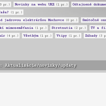
Novinky na webu UKZ
Odtajnené dokume
0 pr.)
(1 pr.)
ľaša?
(1 pr.)
d jadrovou elektrárňou Mochovce
Smútočné oz
(0 pr.)
kí mimozemšťania
Stretnutia
TV a fi
(1 pr.)
(2 pr.)
mír
Všetkým
Vtipy
Záhady
(4 pr.)
(1 pr.)
(1 pr.)
(3 p
: Aktualizácie/novinky/updaty
á