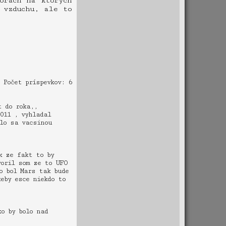
orach na ktorych
 vzduchu, ale to
Počet príspevkov: 6
t do roka,,
011 , vyhladal
tlo sa vacsinou
k ze fakt to by
voril som ze to UFO
o bol Mars tak bude
eby esce niekdo to
o by bolo nad