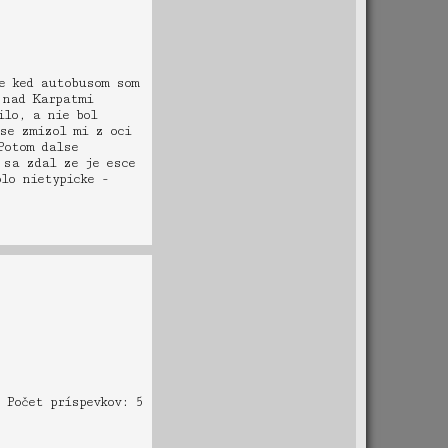
e ked autobusom som
 nad Karpatmi
ilo, a nie bol
ase zmizol mi z oci
Potom dalse
 sa zdal ze je esce
lo nietypicke -
Počet príspevkov: 5