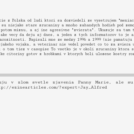
ie z Polska od ludi ktori sa dozviedeli ze vysetrujem "meniac
u su niejake stare zrucaniny a mnoho zahandych hodieb pod zem
 potom miznu, a aj ine agresivne "zvierata". Ukazuje sa tam 
ake vecy da deju aj dnes, a jeden z tych informatorov to je a
tarozitnosti. Napisali mne ze medzy 1996 a 1999 (nie pamatuju
jakeho vojaka, a veterinar nie vedel povedet co to za zviera 
 o tom tiez v casopise To vsetko je v okoli zrucaniny ktora s
ke citoriny gotov z hrobkami v ktorych boli ulozene kostry ro
tuju v zlom svetle zjavenia Panny Marie, ale su
tp://ezinearticles.com/?expert=Jay_Alfred