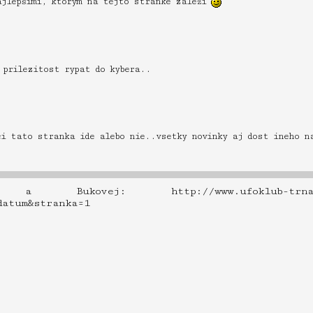
najlepšími, ktorým na tejto stránke záleží
)
 prilezitost rypat do kybera..
ci tato stranka ide alebo nie..vsetky novinky aj dost ineho n
ukovej: http://www.ufoklub-trnava.s
ie=datum&stranka=1