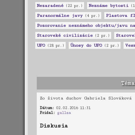
Nezaradené
Neznáme bytosti
(22 pr.)
(1
Paranormálne javy
Plastova f
(4 pr.)
Pozorovanie neznámeho objektu/javu na
Staroveké civilizácie
Starove
(2 pr.)
UFO
Únosy do UFO
Ves
(28 pr.)
(2 pr.)
Téma
Zo života duchov Gabriela Slovákov
Dátum:
02.02.2016 11:31
Pridal:
gallaa
Diskusia