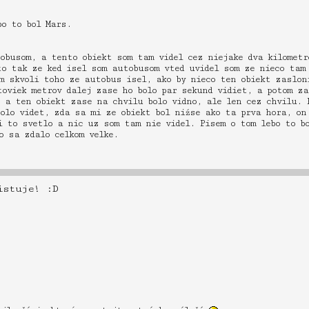
bo to bol Mars.
obusom, a tento obiekt som tam videl cez niejake dva kilometr
to tak ze ked isel som autobusom vted uvidel som ze nieco tam
m skvoli toho ze autobus isel, ako by nieco ten obiekt zaslon
toviek metrov dalej zase ho bolo par sekund vidiet, a potom z
 a ten obiekt zase na chvilu bolo vidno, ale len cez chvilu. 
olo videt, zda sa mi ze obiekt bol niźse ako ta prva hora, on
 to svetlo a nic uz som tam nie videl. Pisem o tom lebo to bo
o sa zdalo celkom velke.
istuje! :D