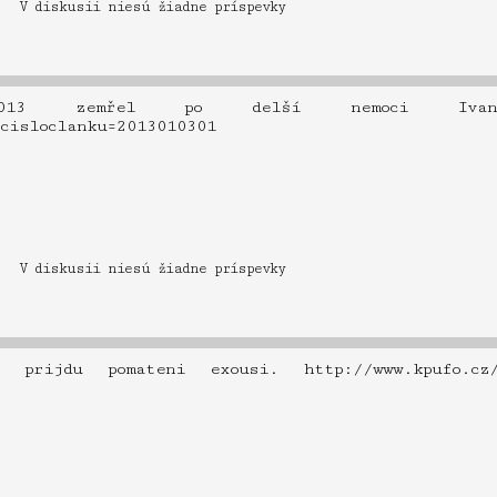
V diskusii niesú žiadne príspevky
013 zemřel po delší nemoci Ivan 
?cisloclanku=2013010301
V diskusii niesú žiadne príspevky
ijdu pomateni exousi. http://www.kpufo.cz/po