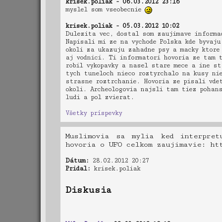
krisek.poliak - 06.03.2012 23:16
myslel som vseobecnie
krisek.poliak - 05.03.2012 10:02
Dulezita vec, dostal som zaujimave informac
Napisali mi ze na vychode Polska kde byvaj
okoli za ukazuju zahadne psy a macky ktore
aj vodnici. Ti informatori hovoria ze tam t
robil vykopavky a nasel stare mece a ine s
tych tuneloch nieco roztyrchalo na kusy nie
strasne roztrchanie. Hovoria ze pisali vdet
okoli. Archeologovia najsli tam tiez pohans
ludi a pol zvierat.
Všetky príspevky
Muslimovia sa mylia ked interpre
hovoria o UFO celkom zaujimavie: ht
Dátum:
28.02.2012 20:27
Pridal:
krisek.poliak
Diskusia