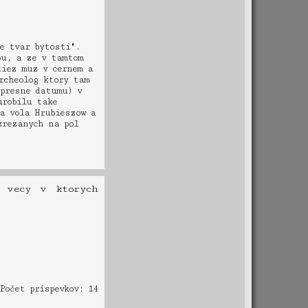
e tvar bytosti".
ou, a ze v tamtom
tiez muz v cernem a
rcheolog ktory tam
 presne datumu) v
urobilu take
a vola Hrubieszow a
zrezanych na pol
 vecy v ktorych
Počet príspevkov: 14