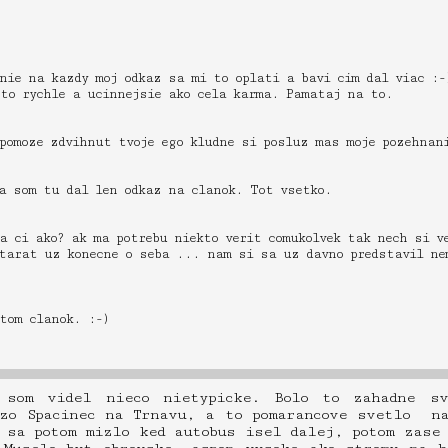
nie na kazdy moj odkaz sa mi to oplati a bavi cim dal viac :-
 to rychle a ucinnejsie ako cela karma. Pamataj na to.
 pomoze zdvihnut tvoje ego kludne si posluz mas moje pozehnan
Ja som tu dal len odkaz na clanok. Tot vsetko.
a ci ako? ak ma potrebu niekto verit comukolvek tak nech si v
starat uz konecne o seba ... nam si sa uz davno predstavil ne
tom clanok. :-)
 som videl nieco nietypicke. Bolo to zahadne sv
 zo Spacinec na Trnavu, a to pomarancove svetlo na
 sa potom mizlo ked autobus isel dalej, potom zase 