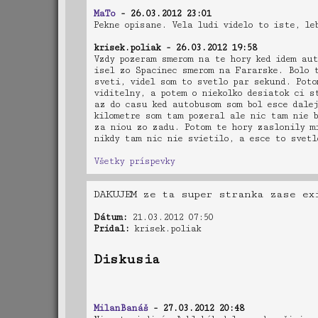
MaTo
- 26.03.2012 23:01
Pekne opisane. Vela ludi videlo to iste, le
krisek.poliak - 26.03.2012 19:58
Vzdy pozeram smerom na te hory ked idem aut
isel zo Spacinec smerom na Fararske. Bolo 
sveti, videl som to svetlo par sekund. Poto
viditelny, a potem o niekolko desiatok ci s
az do casu ked autobusom som bol esce dalej
kilometre som tam pozeral ale nic tam nie b
za niou zo zadu. Potom te hory zaslonily mi
nikdy tam nic nie svietilo, a esce to svetl
Všetky príspevky
DAKUJEM ze ta super stranka zase ex
Dátum:
21.03.2012 07:50
Pridal:
krisek.poliak
Diskusia
MilanBanáš
- 27.03.2012 20:48