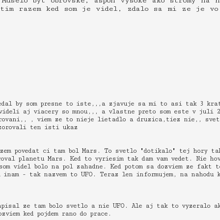
 Muselo byt obrovske, aspon vysoke ako stromy na h
etim razem ked som je videl, zdalo sa mi ze je vo
edal by som presne to iste,,,a zjavuje sa mi to asi tak 3 kra
videli aj viacery so mnou,,, a vlastne preto som este v juli 2
ovani,, , viem ze to nieje lietadlo a druzica,tiez nie,, sve
zorovali ten isti ukaz
zem povedat ci tam bol Mars. To svetlo "dotikalo" tej hory ta
roval planetu Mars. Ked to vyriesim tak dam vam vedet. Nie ho
som videl bolo na pol zahadne. Ked potom sa dozviem ze fakt t
m inam - tak nazvem to UFO. Teraz len informujem, na nahodu k
pisal ze tam bolo svetlo a nie UFO. Ale aj tak to vyzeralo ak
zviem ked pojdem rano do prace.