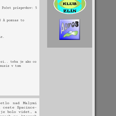
Počet príspevkov: 5
) A poznas to
ie.
eri.. teba je ako co
musis v tom
etlo nad Malymi
 ceste Spacince-
je bolo videt, a