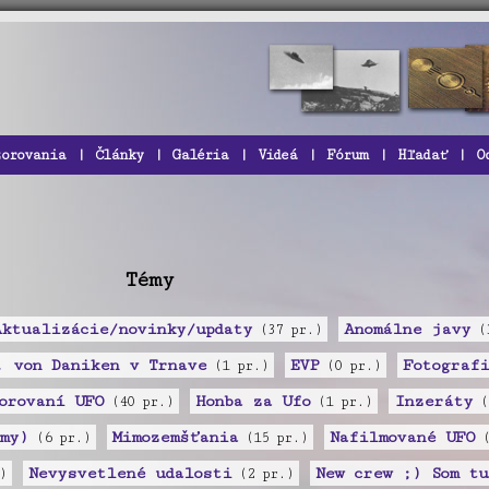
zorovania
|
Články
|
Galéria
|
Videá
|
Fórum
|
Hľadať
|
O
Témy
Aktualizácie/novinky/updaty
Anomálne javy
(37 pr.)
(3
. von Daniken v Trnave
EVP
Fotografi
(1 pr.)
(0 pr.)
orovaní UFO
Honba za Ufo
Inzeráty
(40 pr.)
(1 pr.)
(
my)
Mimozemšťania
Nafilmované UFO
(6 pr.)
(15 pr.)
(
Nevysvetlené udalosti
New crew ;) Som tu
)
(2 pr.)