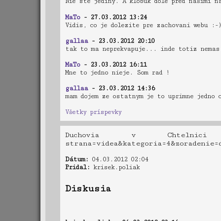
Nie ste jediný. A klobúk dole pred našimi 
MaTo
- 27.03.2012 13:24
Vidis, co je dolezite pre zachovani webu :-
gallaa
- 23.03.2012 20:10
tak to ma neprekvapuje... inde totiz nemas
MaTo
- 23.03.2012 16:11
Mne to jedno nieje. Som rad !
gallaa
- 23.03.2012 14:36
mam dojem ze ostatnym je to uprimne jedno 
Všetky príspevky
Duchovia v Chtelnici a B
strana=videa&kategoria=4&zoraden
Dátum:
04.03.2012 02:04
Pridal:
krisek.poliak
Diskusia