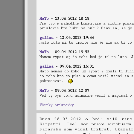
MaTo
- 13.04.2012 18:18
Pre tvoje sahodlhe komentare a zlobne prska
prislovie Pre hubu na hubu? Stav sa, ze je
gallaa
- 12.04.2012 19:44
mato luto mi to urcite nie je ale ak ti to
MaTo
- 09.04.2012 19:52
Mozem rypat aj do teba ked je ti to luto. 
gallaa
- 09.04.2012 16:01
Mato nemas do koho uz rypat ? dosli ti ludi
do toho kto co pise a comu veri? zacni sa 
pokracovat..
MaTo
- 09.04.2012 12:07
Ved ty bys tomu normalne veril a napisal o 
Všetky príspevky
Dnes 26.03.2012 o hod: 6:10 rano
Karpatmi. Isel som prave autobusom
Fararske som videl trikrat. Ukazalo