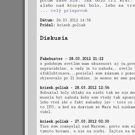
potom zase nie. Tak bolo tri krat.
alebo nad ktorymi bolo, lebo za tr
...
celý príspevok
Dátum:
26.03.2012 14:58
Pridal:
krisek.poliak
Diskusia
Fakebuster - 28.03.2012 21:22
s podobnym svetlom mam skusenost aj ja,pov
nepravidelne, a vzdy je to nahoda,, svetlo 
ufoklubtrnava,,,posielal som záznam o pozor
objavovalo po 21 hodine, je mozne ze sme po
krisek.poliak - 28.03.2012 12:56
Bohuzial boly oblaky na niebi tak ze nie mo
musela byt nahoda keby som vtedy tak spozo
lebo vted ide o fakt zahadny jav - toto co 
to IFO, a ked sa dozviem ze Mars bol nieka
videl.
krisek.poliak - 27.03.2012 02:30
Tież som rozmyslal nad Marsom, preto som na
tymito horami, a nie na niebi. Zajtra sa do