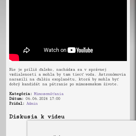
Nie je príliš ďaleko, nachádza sa v správnej
vzdialenosti a mohla by tam tiecť voda. Astronómovia
narazili na ďalšiu exoplanétu, ktorá by mohla byť
dobrý kandidát na pátranie po mimozemskom živote.
Kategória:
Mimozemšťania
Dátum:
06.06.2024 17:00
Pridal:
Admin
Diskusia k videu
V diskusii niesú žiadne príspevky