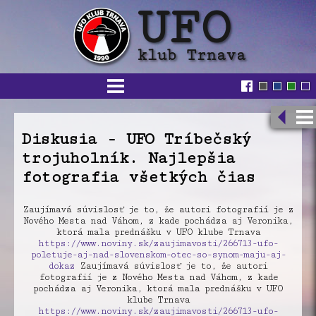
Diskusia - UFO Tríbečský
trojuholník. Najlepšia
fotografia všetkých čias
Zaujímavá súvislosť je to, že autori fotografií je z
Nového Mesta nad Váhom, z kade pochádza aj Veronika,
ktorá mala prednášku v UFO klube Trnava
https://www.noviny.sk/zaujimavosti/266713-ufo-
poletuje-aj-nad-slovenskom-otec-so-synom-maju-aj-
dokaz
Zaujímavá súvislosť je to, že autori
fotografií je z Nového Mesta nad Váhom, z kade
pochádza aj Veronika, ktorá mala prednášku v UFO
klube Trnava
https://www.noviny.sk/zaujimavosti/266713-ufo-