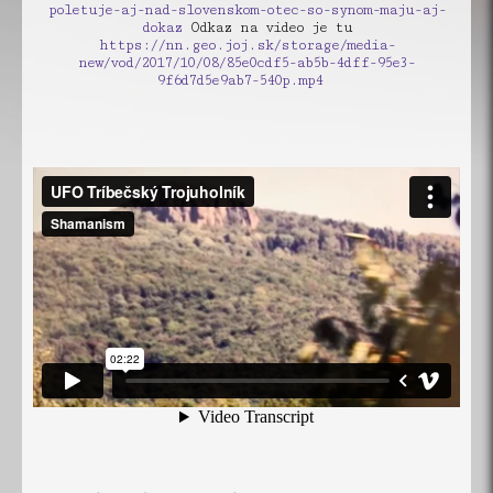
poletuje-aj-nad-slovenskom-otec-so-synom-maju-aj-
dokaz
Odkaz na video je tu
https://nn.geo.joj.sk/storage/media-
new/vod/2017/10/08/85e0cdf5-ab5b-4dff-95e3-
9f6d7d5e9ab7-540p.mp4