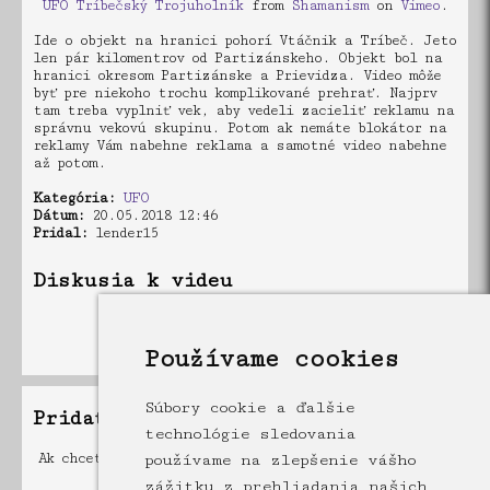
UFO Tríbečský Trojuholník
from
Shamanism
on
Vimeo
.
Ide o objekt na hranici pohorí Vtáčnik a Tríbeč. Jeto
len pár kilomentrov od Partizánskeho. Objekt bol na
hranici okresom Partizánske a Prievidza. Video môže
byť pre niekoho trochu komplikované prehrať. Najprv
tam treba vyplniť vek, aby vedeli zacieliť reklamu na
správnu vekovú skupinu. Potom ak nemáte blokátor na
reklamy Vám nabehne reklama a samotné video nabehne
až potom.
Kategória:
UFO
Dátum:
20.05.2018 12:46
Pridal:
lender15
Diskusia k videu
V diskusii niesú žiadne príspevky
Používame cookies
Súbory cookie a ďalšie
Pridať príspevok
technológie sledovania
Ak chcete pridať príspevok musíte byť registrovaný a
používame na zlepšenie vášho
prihlásený
zážitku z prehliadania našich