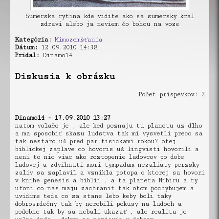
Sumerska rytina kde vidite ako sa sumersky kral
zdravi alebo ja neviem čo bohou na voze
Kategória:
Mimozemšťania
Dátum:
12.09.2010 14:38
Pridal:
Dinamo14
Diskusia k obrázku
Počet príspevkov: 2
Dinamo14 - 17.09.2010 13:27
natom volačo je , ale ked poznaju tu planetu uz dlho
a ma sposobiť skazu ludstva tak mi vysvetli preco sa
tak nestaro už pred par tisickami rokou? otej
biblickej zaplave co hovoris už lingvisti hovorili a
neni to nic viac ako roztopenie ladovcov po dobe
ladovej a zdvihnuti mori tympadam nezaliaty perzsky
zaliv sa zaplavil a vznikla potopa o ktorej sa hovori
v knihe genesis a biblii , a ta planeta Nibiru a ty
ufoni co nas maju zachranit tak otom pochybujem a
uvidime teda co sa stane lebo keby boli taky
dobrosrdečny tak by nerobili pokusy na ludoch a
podobne tak by sa nebali ukazať , ale realita je