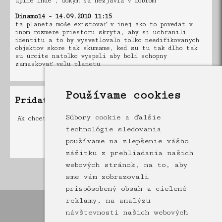
uplne inde , dokym sa nezjavia v dobrom
Dinamo14 - 14.09.2010 11:15
ta planeta može existovať v inej ako to povedat v
inom rozmere priestoru skryta, aby si uchranili
identitu a to by vysvetlovalo tolko needifikovanych
objektov skore tak skumame, ked su tu tak dlho tak
su urcite natolko vyspeli aby boli schopny
zamaskovať velu planetu
Používame cookies
Pridať príspevok
Súbory cookie a ďalšie
Ak chcete pridať príspevok musíte byť registrovaný a
prihlásený
technológie sledovania
používame na zlepšenie vášho
zážitku z prehliadania našich
webových stránok, na to, aby
Stránka: [1]
sme vám zobrazovali
prispôsobený obsah a cielené
reklamy, na analýzu
návštevnosti našich webových