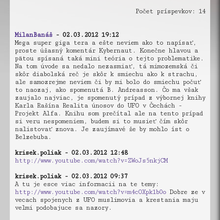
Počet príspevkov: 14
MilanBanáš
- 02.03.2012 19:12
Mega super giga tera a ešte neviem ako to napísať,
proste úžasný komentár Kybernaut. Konečne hlavou a
pätou spísaná taká mini teória o tejto problematike.
Na tom úvode sa nedalo nezasmiať, tá mimozemská či
skôr diabolská reč je skôr k smiechu ako k strachu,
ale samozrejme neviem či by mi bolo do smiechu počuť
to naozaj, ako spomenutá B. Andreasson. Čo ma však
zaujalo najviac, je spomenutý prípad z výbornej knihy
Karla Rašína Realita únosov do UFO v Čechách -
Projekt Alfa. Knihu som prečítal ale na tento prípad
si veru nespomeniem, budem si to musieť čím skôr
nalistovať znova. Je zaujímavé že by mohlo íst o
Belzebuba.
krisek.poliak - 02.03.2012 12:48
http://www.youtube.com/watch?v=ZWoJs5nkjCM
krisek.poliak - 02.03.2012 09:37
A tu je esce viac informacii na te temy:
http://www.youtube.com/watch?v=m4cOXpk1b0o
Dobre ze v
vecach spojenych z UFO muslimovia a krestania maju
velmi podobajuce sa nazory.