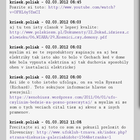
krisek.poliak - 02.03.2012 08:45
Pozrite si toto:
http://www.youtube.com/watch?
v=OFHL6y5YmCI
krisek.poliak - 02.03.2012 08:03
aj tu ten isty clanok v lepsej kvalite:
http://www.polskiesm.pl/Dokumenty/22_Dokad_idziesz_c
zlowieku/06_WIARA/29_Kosmici_czy_demony.pdf
krisek.poliak - 02.03.2012 08:02
myslim si ze te reproduktory zapinaju sa aj bez
elektriky tak isto ako to bolo v Cechach ked v dome
kde bola vypnuta elektrina aj tak duchovia sposobily
ohen v instalacii elektrickej
krisek.poliak - 02.03.2012 08:00
Asi ide o toho isteho ufologa, on sa vola Ryszard
(Richard). Teto sokujuce informacie hlavne on
zverejnil:
https://zenobiusz.wordpress.com/2011/06/01/ufo-
czylinim-bedzie-za-pozno-przeczytaj/
a myslim si ze
som o tych veciach cital tiez aj skvor a z inych
pramenov.
krisek.poliak - 01.03.2012 11:08
Precitajte si aj toto co som sa pokusil prelozit do
Slovenciny:
http://www.ufoklub-trnava.sk/index.php?
strana=diskusia-galeria&idobr=1564&stranka=1