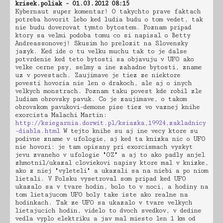
krisek.poliak - 01.03.2012 08:15
Kybernaut super komentar! O takychto prave faktach
potreba hovorit lebo ked ludia budu o tom vedet, tak
nie budu doverovat tymto bytostem. Poznam pripad
ktory sa velmi podoba tomu co si napisal o Betty
Andreassonovej! Skusim ho prelozit na Slovensky
jazyk. Ked ide o tu velku muchu tak to je dalse
potvrdenie ked teto bytosti sa objavuju v UFO ako
velke cerne psy, selmy a ine zahadne bytosti, zname
uz v povestach. Zaujimave je tiez ze niektore
povesti hovoria nie len o drakoch, ale aj o inych
velkych monstrach. Poznam taku povest kde robil zle
ludiam obrovsky pavuk. Co je zaujimave, o takom
obrovskom pavukovi-demone pise tiez vo vaznej knihe
exorcista Malachi Martin:
http://ksiegarnia.dorwit.pl/ksiazka,19924,zakladnicy
-diabla.html
W tejto knihe su aj ine vecy ktore su
podivne zname v ufologie, aj ked ta knizka nic o UFO
nie hovori: je tam opisany pri exorcismach vyskyt
jevu zvaneho v ufologie "OZ" a aj to ako padly anjel
zhmotnil/ukazal cloviekovi napisy ktore mal v knizke,
ako z niej "vyleteli" a ukazali sa na niebi a po niom
lietali. V Polsku vysetroval som pripad ked UFO
ukazalo sa v tvare hodin, bolo to v noci, a hodiny na
tom lietajucom UFO boly take iste ako realne na
hodinkach. Tak ze UFO sa ukazalo v tvare velkych
lietajucich hodin, videlo to dvoch svedkov, v dedine
vedla vyplo elektriku a jav mal miesto len 1 km od