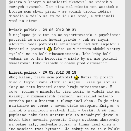
jazera v ktorym v minulosti ukazoval sa vodnik v
roznych tvarach. Tam tiez mal miesto ten zazitok o
ktorym som skvor pisal - ze vodnik urobil ludiam
divadlo a zdalo sa im ze idu na hrad, a vchadzali
vted na strom
krisek.poliak - 29.02.2012 08:23
A najlepse je v tom to ze vysertrovania a psychiater
potvrdil ze svedok hovori pravdu - tak ze inymi
slovami: veda potvrdila existenciu padlych anjelov a
bytosti z povesti
Dobre ze v tamtom obdobi vsetcy
mysleli ze to boli mimozemstania, lebo keby boli
vedomi ze to len hercovia - nikto by sa nie pokusil
vysetrovat toho pripadu v obave pred osmesenim.
krisek.poliak - 29.02.2012 08:18
Ahoj Milan, prave som potvrdil
Napis mi prosim
viac o tejto uvahe ktoru si najsel. Vies ja som si
isty ze teto bytosti casto hraju mimozemstan. V
mojej rodine v minulosti tiez ludia je videli ako sa
ukazuju v rozmanitych tvarach, napriklad velkeho
cerneho psa z ktoremu z tlamy isel ohen. To je tiez
zaujimave ze teraz v novom cisle casopisu Enigma je
clanok o zazitkoch svatych ludi v Cesku. A su tam
popisane take iste stretnutia zo zahadnymi javmi o
akych tiez hovoria povesti. Takym svatcom ukazovaly
sa pekne vily, medvedie ktorym z tlamy isel ohen a
ine meniace tvar bytosti. Je sokujuce to ze v Polsku