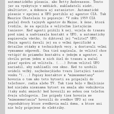
automatického písania, ako Betty Andreasson. Tento
jav sa vyskytuje v médiách, zakladateli siekt,
okultistov, a dokonca aj satanistov. Automatické
písanie v spojeni z UFO postihlo aj agentov CIA. Tak
Maurice Chatelain to popisuje: "V roku 1959 CIA
poslal dvoch tajnyvh agentov do Maine, k žene, ktorá
tvrdila, že sa spojila s veliteľom lietajúcim
tanierov. Keď agenti prišili k nej, vojsla do tranzu
pred nimi a nadviazala kontakt s UFO, a automaticky
zapisovala všetko, čo diktoval jej "veliteľ" UFO.
Obaja agenti davali jej sa o veľmi špecifické a
detailne otázky z technickych vecy, a dostavali velmi
vyznamne odpoveďi. Ona tiež napísala, že veliteľ chce
vstúpiť do priameho kontaktu s jedným z agentov, a
chvilu potom jeden z nich šiel do tranzu a začal
písať správu od veliteľa. (...) Potom velitel UFO
nariadil, aby nahliadli cez okno. Ked to urobili
uvideli veľký, najbežnejšieho tvaru lietajúci tanier
vonku "(...) Popisy kontaktov z "mimozemstany"
hovoria o tom ako teto bytosti sa pripajali do
telefonov, radia alebo TV. Tak tiez bolo v Emilcinie
ked niejaka nieznama bytost sa smala ako vodnikovia
(taky zabi smiech) ked hovorili zo sebou cez telefon
dvaja ufologovia. Ine pripady tiez hovoria ze
"mimozemstania" hovorili do svedkov UFO aj cez
reproduktory ktore svedkovia mali doma, a ktore ani
nie boly pripojene do elektriky.