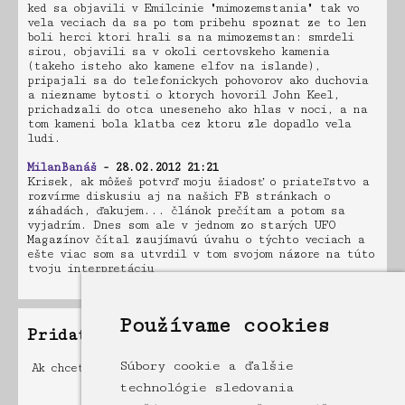
ked sa objavili v Emilcinie "mimozemstania" tak vo
vela veciach da sa po tom pribehu spoznat ze to len
boli herci ktori hrali sa na mimozemstan: smrdeli
sirou, objavili sa v okoli certovskeho kamenia
(takeho isteho ako kamene elfov na islande),
pripajali sa do telefonickych pohovorov ako duchovia
a niezname bytosti o ktorych hovoril John Keel,
prichadzali do otca uneseneho ako hlas v noci, a na
tom kameni bola klatba cez ktoru zle dopadlo vela
ludi.
MilanBanáš
- 28.02.2012 21:21
Krisek, ak môžeš potvrď moju žiadosť o priateľstvo a
rozvírme diskusiu aj na našich FB stránkach o
záhadách, ďakujem... článok prečítam a potom sa
vyjadrím. Dnes som ale v jednom zo starých UFO
Magazínov čítal zaujímavú úvahu o týchto veciach a
ešte viac som sa utvrdil v tom svojom názore na túto
tvoju interpretáciu
Používame cookies
Pridať príspevok
Súbory cookie a ďalšie
Ak chcete pridať príspevok musíte byť registrovaný a
prihlásený
technológie sledovania