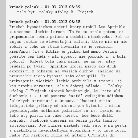
krisek.poliak - 01.03.2012 08:39
...malo byt: polsky ufolog R. Fiejtek
krisek.poliak - 01.03.2012 08:38
Priebeh hypnotickom sedení ktory urobil Leo Sprinkle
z unesenou Jackie Larson "To čo sa stalo potom, si
pripominalo scénu priamo z obdobia stredoveku. Bol to
zapas Jackie so zlovestnými silami, ktore nic si nie
robily z toho ze stale hovorila ze je veriacim
kresťanom (aj v Biblie je prikad ked meno Jezisa
pouzite cez ludi v zli sposob, nie pomohlo im a boli
pobiti). Bolesť bola taká silná, že až jej slzy
prúdili po tvári. Sprinkle urobil nieco ako druh
exorcizmu z odkazom na vyšších duchov, snažíac sa
presvedčiť tieto bytosti zeby odstúpili. Na
prekvapenie všetkých Jackie prebudila z tranzu, aj
keď trochu otrasena, ale v dobrej nálade. " Polsky
ufolog J.Fiejtek zároveň konštatuje, že "tito zlí
duchovia (...) sú pomerne časté" vedľajším účinkom
"blízkych stretnutí a únosov." Uneseni citia
telepatické príkazy od nieznamych bytosti a cítia
psychologické nutkanie podriadiť sa im. Týkajú sa
toho aby prisli na take miesta, kde bude ďalší
kontakt. Niektoré uneseni sa búria proti tomuto
zotročovani. Joe Turner niekedy vedl súboje na pesti
s niekoľkými neviditeľnými útočníkmi - to iste robil
Padre Pio Niektorí ľudia sú nútení UFOnauts do