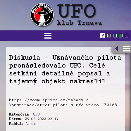
Diskusia - Uznávaného pilota
pronásledovalo UFO. Celé
setkání detailně popsal a
tajemný objekt nakreslil
https://zoom.iprima.cz/zahady-a-
konspirace/stret-pilota-s-ufo-video-170468
Kategória:
UFO
Dátum:
25.08.2022 22:43
Pridal:
Admin