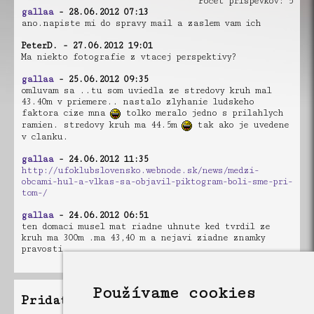
Počet príspevkov: 5
gallaa
- 28.06.2012 07:13
ano.napiste mi do spravy mail a zaslem vam ich
PeterD. - 27.06.2012 19:01
Ma niekto fotografie z vtacej perspektivy?
gallaa
- 25.06.2012 09:35
omluvam sa ..tu som uviedla ze stredovy kruh mal
43.40m v priemere.. nastalo zlyhanie ludskeho
faktora cize mna
tolko meralo jedno s prilahlych
ramien. stredovy kruh ma 44.5m
tak ako je uvedene
v clanku.
gallaa
- 24.06.2012 11:35
http://ufoklubslovensko.webnode.sk/news/medzi-
obcami-hul-a-vlkas-sa-objavil-piktogram-boli-sme-pri-
tom-/
gallaa
- 24.06.2012 06:51
ten domaci musel mat riadne uhnute ked tvrdil ze
kruh ma 300m .ma 43,40 m a nejavi ziadne znamky
pravosti
Používame cookies
Pridať príspevok