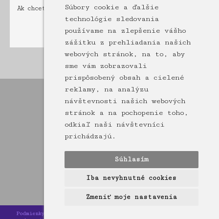
Súbory cookie a ďalšie
Ak chcete pridať príspevok musíte byť registrovaný a
prihlásený
technológie sledovania
používame na zlepšenie vášho
zážitku z prehliadania našich
webových stránok, na to, aby
Stránka: [1]
sme vám zobrazovali
prispôsobený obsah a cielené
reklamy, na analýzu
návštevnosti našich webových
stránok a na pochopenie toho,
odkiaľ naši návštevníci
prichádzajú.
Súhlasím
Iba nevyhnutné cookies
Zmeniť moje nastavenia
Podmienky používania
|
Zásady ochrany osobných údajov
|
Zmeniť