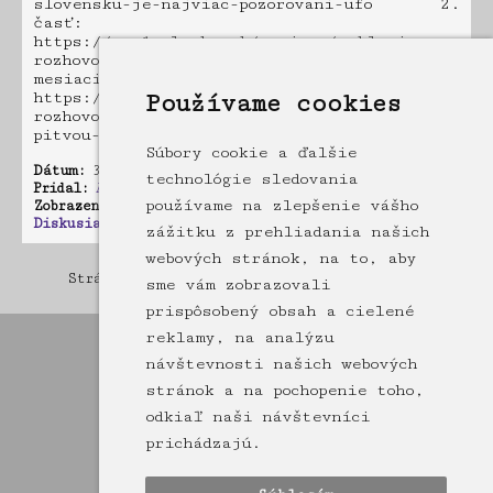
slovensku-je-najviac-pozorovani-ufo 2.
časť:
https://www1.pluska.sk/regiony/exkluzivny-
rozhovor-ufologom-miroslavom-karlikom-co-
mesiaci-videli-americki-astronauti 3. časť:
https://www1.pluska.sk/regiony/exkluzivny-
Používame cookies
rozhovor-ufologom-zverejneny-film-udajnou-
pitvou-mimozemstana-sokoval-svet
Súbory cookie a ďalšie
Dátum:
31.12.2023 17:35
technológie sledovania
Pridal:
Admin
,
ďalšie články od Admin
používame na zlepšenie vášho
Zobrazené:
6531 krát
Diskusia:
0 príspevkov
zážitku z prehliadania našich
webových stránok, na to, aby
Stránka: [1]
2
3
4
5
6
7
8
9
10
11
12
13
14
15
sme vám zobrazovali
prispôsobený obsah a cielené
reklamy, na analýzu
návštevnosti našich webových
stránok a na pochopenie toho,
odkiaľ naši návštevníci
prichádzajú.