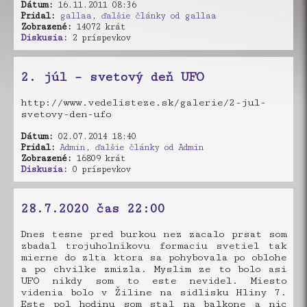
Dátum:
16.11.2011 08:36
Pridal:
gallaa
,
ďalšie články od gallaa
Zobrazené:
14072 krát
Diskusia:
2 príspevkov
2. júl – svetový deň UFO
http://www.vedelisteze.sk/galerie/2-jul-
svetovy-den-ufo
Dátum:
02.07.2014 18:40
Pridal:
Admin
,
ďalšie články od Admin
Zobrazené:
16809 krát
Diskusia:
0 príspevkov
28.7.2020 čas 22:00
Dnes tesne pred burkou nez zacalo prsat som
zbadal trojuholnikovu formaciu svetiel tak
mierne do zlta ktora sa pohybovala po oblohe
a po chvilke zmizla. Myslim ze to bolo asi
UFO nikdy som to este nevidel. Miesto
videnia bolo v Žiline na sidlisku Hliny 7.
Este pol hodinu som stal na balkone a nic