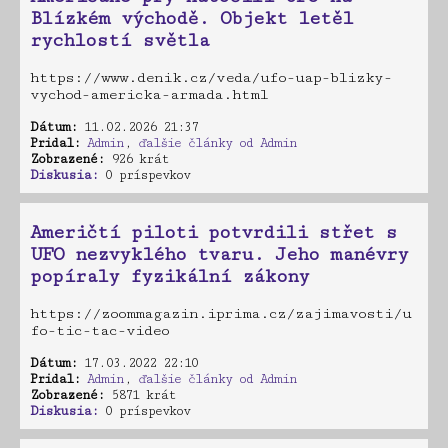
Blízkém východě. Objekt letěl
rychlostí světla
https://www.denik.cz/veda/ufo-uap-blizky-
vychod-americka-armada.html
Dátum:
11.02.2026 21:37
Pridal:
Admin
,
ďalšie články od Admin
Zobrazené:
926 krát
Diskusia:
0 príspevkov
Američtí piloti potvrdili střet s
UFO nezvyklého tvaru. Jeho manévry
popíraly fyzikální zákony
https://zoommagazin.iprima.cz/zajimavosti/u
fo-tic-tac-video
Dátum:
17.03.2022 22:10
Pridal:
Admin
,
ďalšie články od Admin
Zobrazené:
5871 krát
Diskusia:
0 príspevkov