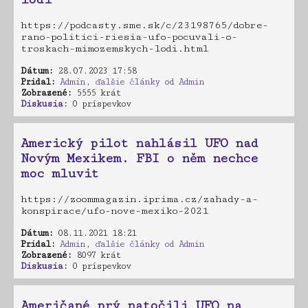
https://podcasty.sme.sk/c/23198765/dobre-
rano-politici-riesia-ufo-pocuvali-o-
troskach-mimozemskych-lodi.html
Dátum:
28.07.2023 17:58
Pridal:
Admin
,
ďalšie články od Admin
Zobrazené:
5555 krát
Diskusia:
0 príspevkov
Americký pilot nahlásil UFO nad
Novým Mexikem. FBI o něm nechce
moc mluvit
https://zoommagazin.iprima.cz/zahady-a-
konspirace/ufo-nove-mexiko-2021
Dátum:
08.11.2021 18:21
Pridal:
Admin
,
ďalšie články od Admin
Zobrazené:
8097 krát
Diskusia:
0 príspevkov
Američané prý natočili UFO na