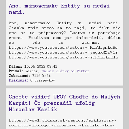
Ano, mimozemske Entity su medzi
nami.
Ano, mimozemske Entity su medzi nami.
Otazka znie preco sa to tají, to fakt nie
sme na to pripravený? Luctvo uz potrebuje
zmenu. Pridávam sem par informácií, dúfam
že vás to zaujme.
https://www.youtube.com/watch?v=KiPd_pnkdRo
https://www.youtube.com/watch?v=yequkMZi91Y
https://www.youtube.com/watch?v=YGhQLrkpKlw
Dátum:
16.06.2022 08:41
Pridal:
Vektor,
ďalšie články od Vektor
Zobrazené:
7116 krát
Diskusia:
0 príspevkov
Chcete vidieť UFO? Choďte do Malých
Karpát! Čo prezradil ufológ
Miroslav Karlík
https://www1.pluska.sk/regiony/exkluzivny-
rozhovor-ufologom-miroslavom-karlikom-kde-