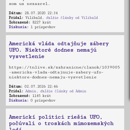
som uz nezazrel.
Dátum:
28.07.2020 22:34
Pridal:
Vilibald,
ďalšie články od Vilibald
Zobrazené:
8227 krát
Diskusia:
1 príspevkov
Americká vláda odtajňuje zábery
UFO. Niektoré dodnes nemajú
vysvetlenie
https://tnlive.sk/zahranicne/clanok/1039005
-americka-vlada-odtajnuje-zabery-ufo-
niektore-dodnes-nemaju-vysvetlenie
Dátum:
02.07.2026 22:46
Pridal:
Admin
,
ďalšie články od Admin
Zobrazené:
1145 krát
Diskusia:
0 príspevkov
Americkí politici riešia UFO,
počúvali o troskách mimozemských
lodí