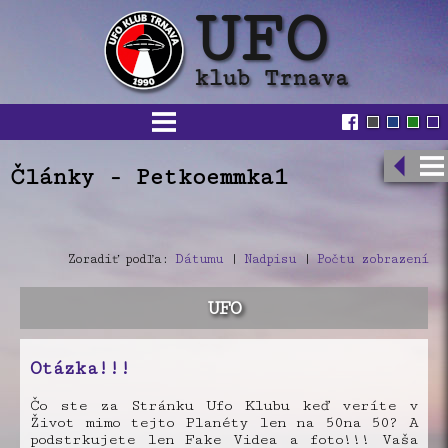
Články - Petkoemmka1
Zoradiť podľa:
Dátumu
|
Nadpisu
|
Počtu zobrazení
UFO
Otázka!!!
Čo ste za Stránku Ufo Klubu keď veríte v
Život mimo tejto Planéty len na 50na 50? A
podstrkujete len Fake Videa a foto!!! Vaša