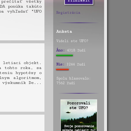
prečítať všetky
DA ponúka takúto
ba vyhľadať "UFO
Registrácia
Anketa
Videli ste UFO?
Áno:
4318 ľudí
 letiaci objekt.
Nie:
3244 ľudí
a tohto roka, sa
teniu hypotézy o
lnym algoritmom,
Spolu hlasovalo:
 výskumník De...
7562 ľudí