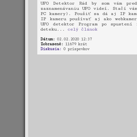
UFO Detektor Rád by som vám pred
zaznamenávaniu UFO videí. Stačí vá
PC kamery). Použiť sa dá aj IP kam
IP kameru používať aj ako webkamer
UFO detektor Program po spustení 
deteku...
celý článok
Dátum:
02.02.2020 12:37
Zobrazené:
11679 krát
Diskusia:
0 príspevkov