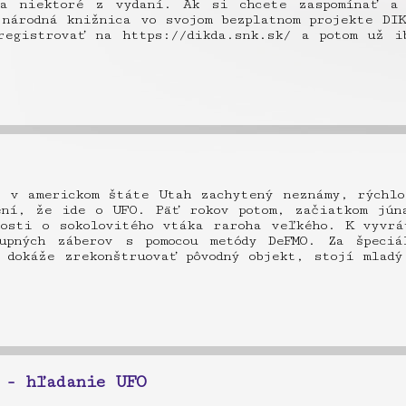
a niektoré z vydaní. Ak si chcete zaspomínať a 
národná knižnica vo svojom bezplatnom projekte DIK
registrovať na https://dikda.snk.sk/ a potom už i
l v americkom štáte Utah zachytený neznámy, rýchlo
ení, že ide o UFO. Päť rokov potom, začiatkom jún
nosti o sokolovitého vtáka raroha veľkého. K vyvrá
upných záberov s pomocou metódy DeFMO. Za špeciá
 dokáže zrekonštruovať pôvodný objekt, stojí mladý
 - hľadanie UFO