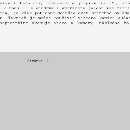
stavil bezplatný open-source program na PC, kt
m k tomu PC s windows a webkamera (alebo iné zaria
era, je však potrebné doinštalovať potrebné ovláda
u. Taktiež je možné používať viacero kamier súča
nepretržite skenuje video z kamery, následne ho
Stránka: [1]