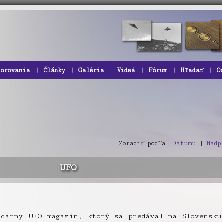
zorovania
|
Články
|
Galéria
|
Videá
|
Fórum
|
Hľadať
|
O
Zoradiť podľa:
Dátumu
|
Nadp
UFO
ndárny UFO magazín, ktorý sa predával na Slovensku