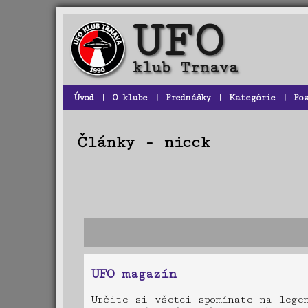
Úvod
|
O klube
|
Prednášky
|
Kategórie
|
Po
Články - nicck
UFO magazín
Určite si všetci spomínate na lege