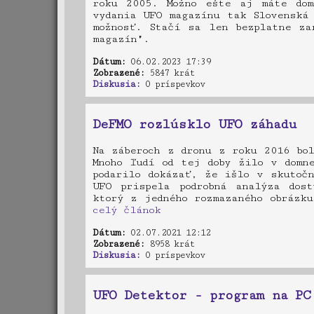
roku 2005. Možno ešte aj máte dom
vydania UFO magazínu tak Slovenská 
možnosť. Stačí sa len bezplatne za
magazín".
Dátum:
06.02.2023 17:39
Zobrazené:
5847 krát
Diskusia:
0 príspevkov
DeFMO rozlúsklo UFO záhadu
Na záberoch z dronu z roku 2016 bo
Mnoho ľudí od tej doby žilo v domn
podarilo dokázať, že išlo v skutoč
UFO prispela podrobná analýza dost
ktorý z jedného rozmazaného obrázku
celý článok
Dátum:
02.07.2021 12:12
Zobrazené:
8958 krát
Diskusia:
0 príspevkov
UFO Detektor - program na PC