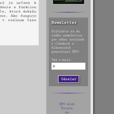
orý je určený k
denie s funkciou
če, ktoré dokážu
sne. Ako funguje
 v reálnom čase
Newsletter
Prihláste sa do
nášho newslettra
pre odber noviniek
o článkoch a
hláseniach
pozorovaní UFO!
Váš e-mail:
UFO klub
Trnava
na