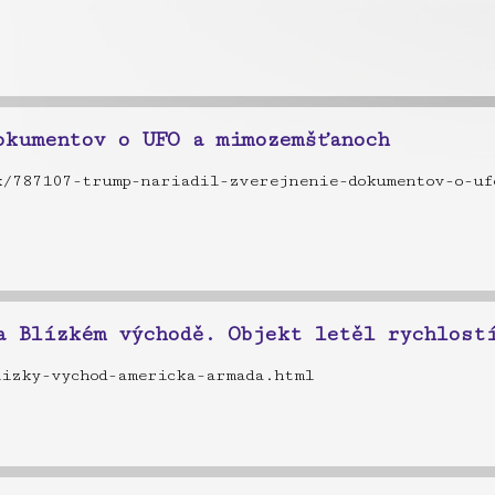
okumentov o UFO a mimozemšťanoch
k/787107-trump-nariadil-zverejnenie-dokumentov-o-uf
a Blízkém východě. Objekt letěl rychlost
lizky-vychod-americka-armada.html