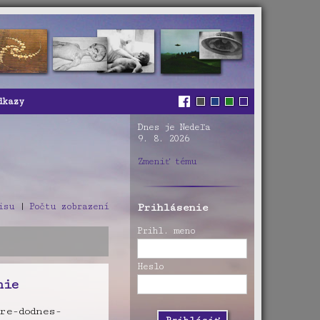
dkazy
Dnes je Nedeľa
9. 8. 2026
Zmeniť tému
isu
|
Počtu zobrazení
Prihlásenie
Prihl. meno
Heslo
nie
re-dodnes-