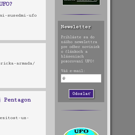
UFO?
simi-susedmi-ufo
Newsletter
Prihláste sa do
nášho newslettra
pre odber noviniek
o článkoch a
hláseniach
pozorovaní UFO!
ericka-armada/
Váš e-mail:
j Pentagon
ezitost-uz-