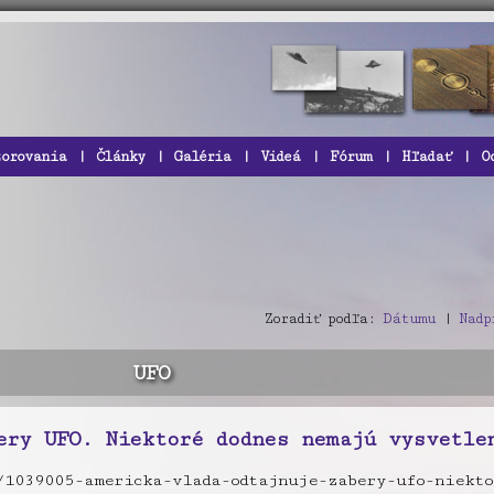
zorovania
|
Články
|
Galéria
|
Videá
|
Fórum
|
Hľadať
|
O
Zoradiť podľa:
Dátumu
|
Nadp
UFO
ery UFO. Niektoré dodnes nemajú vysvetle
/1039005-americka-vlada-odtajnuje-zabery-ufo-niekto