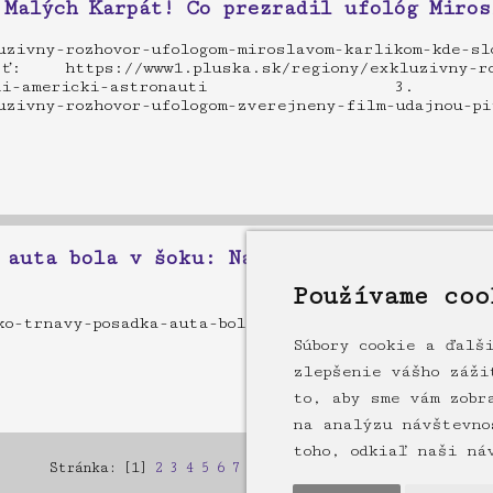
 Malých Karpát! Čo prezradil ufológ Miros
uzivny-rozhovor-ufologom-miroslavom-karlikom-kde-sl
https://www1.pluska.sk/regiony/exkluzivny-roz
mesiaci-videli-americki-astronau
uzivny-rozhovor-ufologom-zverejneny-film-udajnou-pi
 auta bola v šoku: Nad hlavami im prelet
Používame coo
ko-trnavy-posadka-auta-bola-v-soku-nad-hlavami-im-p
Súbory cookie a ďalš
zlepšenie vášho záži
to, aby sme vám zobr
na analýzu návštevno
toho, odkiaľ naši ná
Stránka: [1]
2
3
4
5
6
7
8