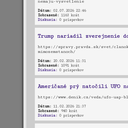
nemaju-vysvetlenie
Dátum:
02.07.2026 22:46
Zobrazené:
1163 krát
Diskusia:
0 príspevkov
Trump nariadil zverejnenie d
https://spravy.pravda.sk/svet/clano
mimozemstanoch/
Dátum:
20.02.2026 11:31
Zobrazené:
1091 krát
Diskusia:
0 príspevkov
Američané prý natočili UFO n
https://www.denik.cz/veda/ufo-uap-b
Dátum:
11.02.2026 21:37
Zobrazené:
940 krát
Diskusia:
0 príspevkov