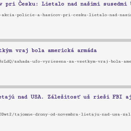
v pri Česku: Lietalo nad našimi susedmi 
a-akcia-policie-a-hasicov-pri-cesku-lietalo-nad-na
tkým vraj bola americká armáda
BrLdQ/zahada-ufo-vyriesena-za-vsetkym-vraj-bola-am
etajú nad USA. Záležitosť už rieši FBI a
0Dwt2/tajomne-drony-od-novembra-lietaju-nad-usa-zal