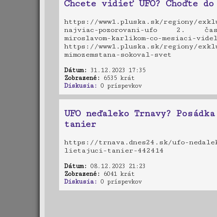
Chcete vidieť UFO? Choďte do
https://www1.pluska.sk/regiony/exkl
najviac-pozorovani-ufo 2. časť: 
miroslavom-karlikom-co-
https://www1.pluska.sk/regiony/exkl
mimozemstana-sokoval-svet
Dátum:
31.12.2023 17:35
Zobrazené:
6535 krát
Diskusia:
0 príspevkov
UFO neďaleko Trnavy? Posádka
tanier
https://trnava.dnes24.sk/ufo-nedale
lietajuci-tanier-442414
Dátum:
08.12.2023 21:23
Zobrazené:
6041 krát
Diskusia:
0 príspevkov