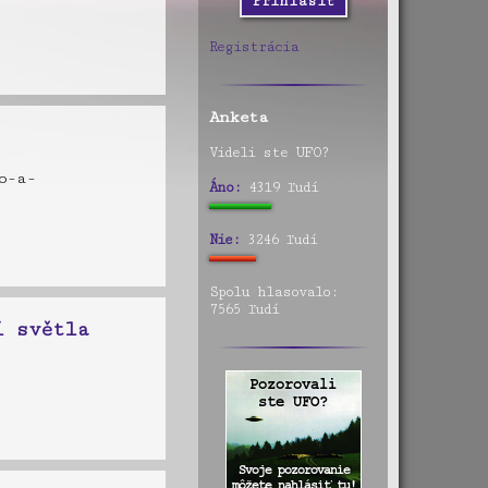
Registrácia
Anketa
Videli ste UFO?
o-a-
Áno:
4319 ľudí
Nie:
3246 ľudí
Spolu hlasovalo:
7565 ľudí
í světla