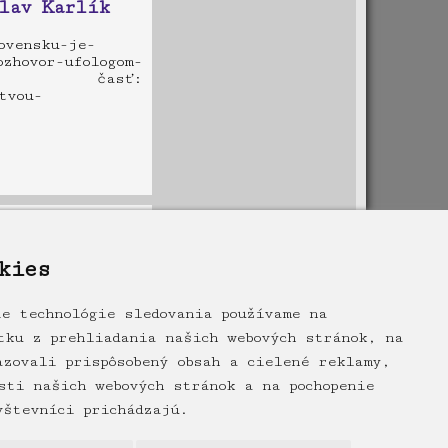
lav Karlík
ovensku-je-
hovor-ufologom-
ti 3. časť:
tvou-
el lietajúci
kies
reletel-
ie technológie sledovania používame na
tku z prehliadania našich webových stránok, na
azovali prispôsobený obsah a cielené reklamy,
sti našich webových stránok a na pochopenie
vštevníci prichádzajú.