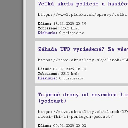
Veľká akcia polície a hasičo
https://www1.pluska.sk/spravy/velk
Dátum:
18.11.2025 20:39
Zobrazené:
1262 krát
Diskusia:
0 príspevkov
Záhada UFO vyriešená? Za vše
https://zive.aktuality.sk/clanok/ML
Dátum:
02.07.2025 18:14
Zobrazené:
2213 krát
Diskusia:
0 príspevkov
Tajomné drony od novembra li
(podcast)
https://zive.aktuality.sk/clanok/lF
riesi-fbi-aj-pentagon-podcast/
Dátum:
09.01.2025 20:02