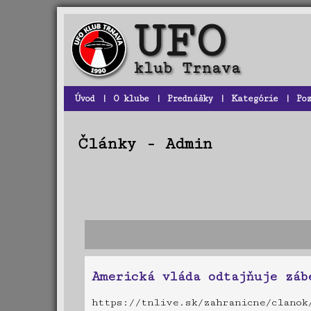
Úvod
|
O klube
|
Prednášky
|
Kategórie
|
Po
Články - Admin
Americká vláda odtajňuje záb
https://tnlive.sk/zahranicne/clanok