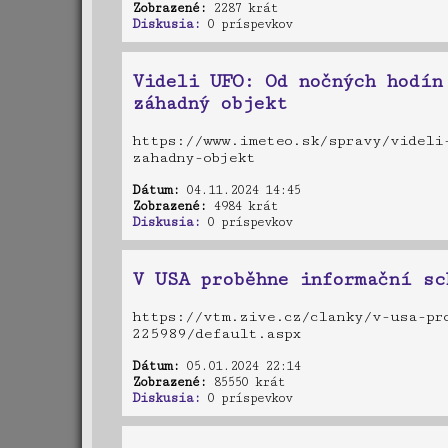
Zobrazené:
2287 krát
Diskusia:
0 príspevkov
Videli UFO: Od nočných hodín
záhadný objekt
https://www.imeteo.sk/spravy/videli-
zahadny-objekt
Dátum:
04.11.2024 14:45
Zobrazené:
4984 krát
Diskusia:
0 príspevkov
V USA proběhne informační sc
https://vtm.zive.cz/clanky/v-usa-pr
225989/default.aspx
Dátum:
05.01.2024 22:14
Zobrazené:
85550 krát
Diskusia:
0 príspevkov