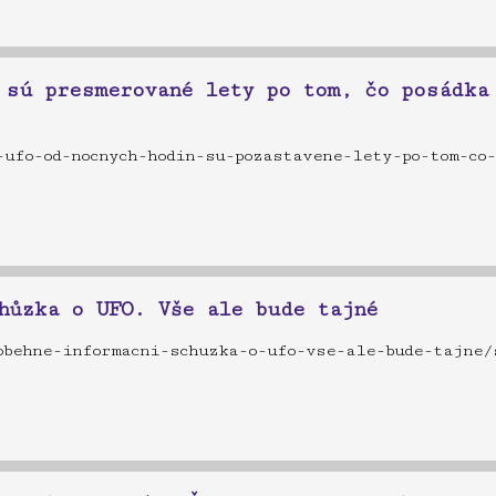
 sú presmerované lety po tom, čo posádka
ufo-od-nocnych-hodin-su-pozastavene-lety-po-tom-co-
hůzka o UFO. Vše ale bude tajné
obehne-informacni-schuzka-o-ufo-vse-ale-bude-tajne/