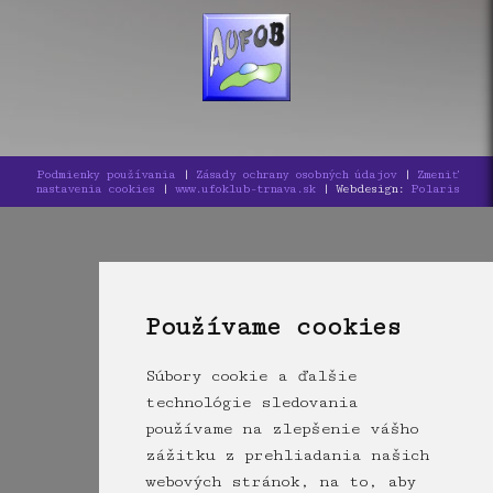
Podmienky používania
|
Zásady ochrany osobných údajov
|
Zmeniť
nastavenia cookies
|
www.ufoklub-trnava.sk
| Webdesign:
Polaris
Používame cookies
Súbory cookie a ďalšie
technológie sledovania
používame na zlepšenie vášho
zážitku z prehliadania našich
webových stránok, na to, aby