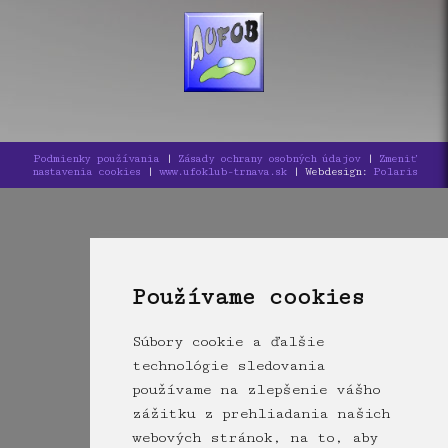
Podmienky používania
|
Zásady ochrany osobných údajov
|
Zmeniť
nastavenia cookies
|
www.ufoklub-trnava.sk
| Webdesign:
Polaris
Používame cookies
Súbory cookie a ďalšie
technológie sledovania
používame na zlepšenie vášho
zážitku z prehliadania našich
webových stránok, na to, aby