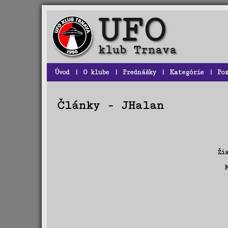
Úvod
|
O klube
|
Prednášky
|
Kategórie
|
Po
Články - JHalan
Ži