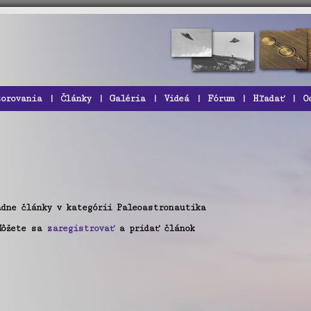
zorovania
|
Články
|
Galéria
|
Videá
|
Fórum
|
Hľadať
|
O
adne články v kategórii Paleoastronautika
Môžete sa
zaregistrovať
a pridať článok