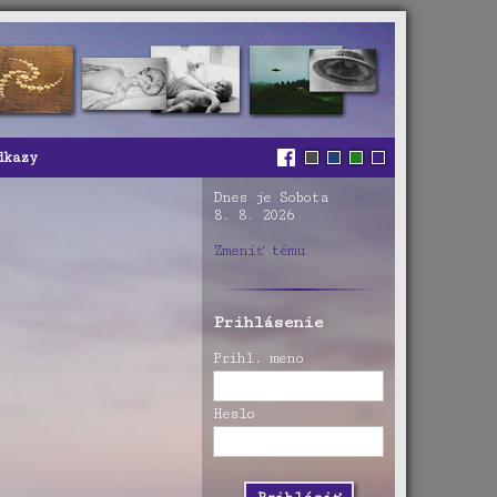
dkazy
Dnes je Sobota
8. 8. 2026
Zmeniť tému
Prihlásenie
Prihl. meno
Heslo