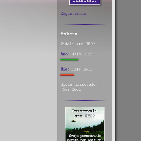
Registrácia
Anketa
Videli ste UFO?
Áno:
4318 ľudí
Nie:
3244 ľudí
Spolu hlasovalo:
7562 ľudí