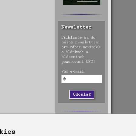
Newsletter
Prihláste sa do
nášho newslettra
pre odber noviniek
o článkoch a
hláseniach
pozorovaní UFO!
Váš e-mail:
kies