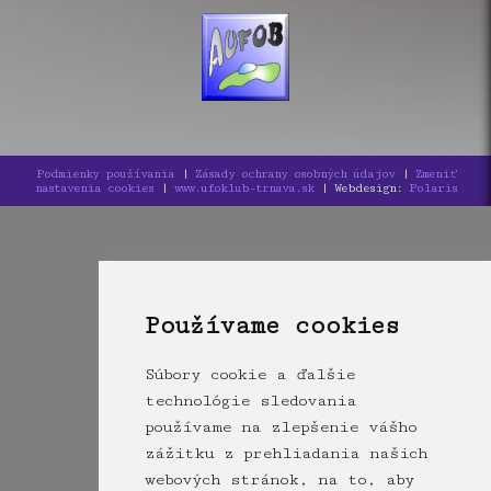
Podmienky používania
|
Zásady ochrany osobných údajov
|
Zmeniť
nastavenia cookies
|
www.ufoklub-trnava.sk
| Webdesign:
Polaris
Používame cookies
Súbory cookie a ďalšie
technológie sledovania
používame na zlepšenie vášho
zážitku z prehliadania našich
webových stránok, na to, aby