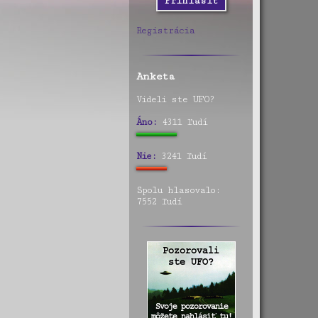
Registrácia
Anketa
Videli ste UFO?
Áno:
4311 ľudí
Nie:
3241 ľudí
Spolu hlasovalo:
7552 ľudí