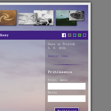
dkazy
Dnes je Štvrtok
6. 8. 2026
Zmeniť tému
Prihlásenie
Prihl. meno
Heslo