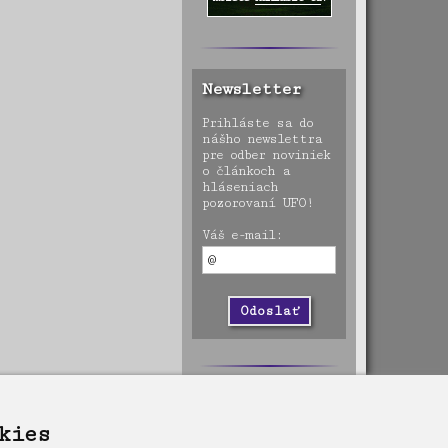
Newsletter
Prihláste sa do
nášho newslettra
pre odber noviniek
o článkoch a
hláseniach
pozorovaní UFO!
Váš e-mail:
kies