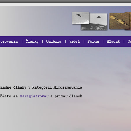
zorovania
|
Články
|
Galéria
|
Videá
|
Fórum
|
Hľadať
|
O
Žiadne články v kategórii Mimozemšťania
Môžete sa
zaregistrovať
a pridať článok