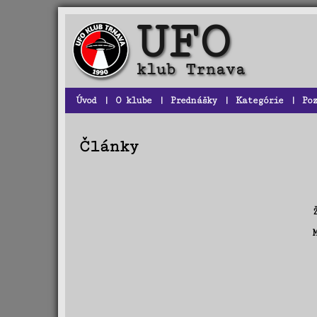
Úvod
|
O klube
|
Prednášky
|
Kategórie
|
Po
Články