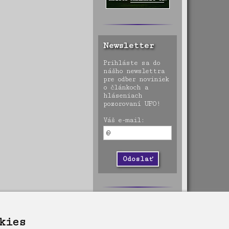
Newsletter
Prihláste sa do
nášho newslettra
pre odber noviniek
o článkoch a
hláseniach
pozorovaní UFO!
Váš e-mail:
kies