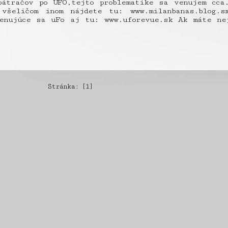
pátračov po UFO,tejto problematike sa venujem cca
všeličom inom nájdete tu: www.milanbanas.blog.s
enujúce sa uFo aj tu: www.uforevue.sk Ak máte ne
Stránka: [1]