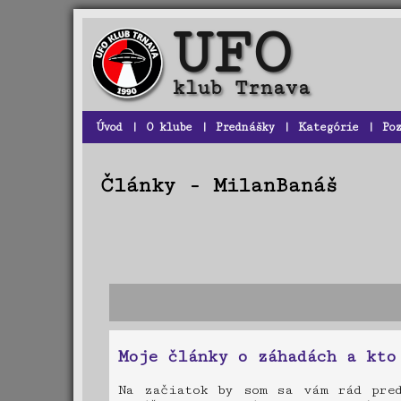
Úvod
|
O klube
|
Prednášky
|
Kategórie
|
Po
Články - MilanBanáš
Moje články o záhadách a kto
Na začiatok by som sa vám rád pred