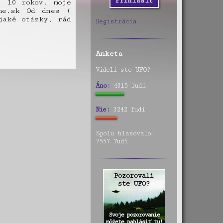
. 10 rokov. moje
me.sk Od dnes (
jaké otázky, rád
Registrácia
Anketa
Videli ste UFO?
Áno:
4315 ľudí
Nie:
3242 ľudí
Spolu hlasovalo:
7557 ľudí