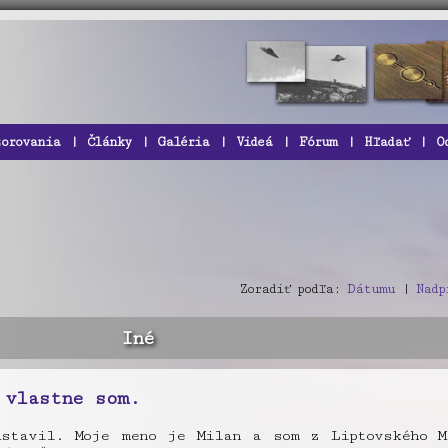
zorovania
|
Články
|
Galéria
|
Videá
|
Fórum
|
Hľadať
|
O
Zoradiť podľa:
Dátumu
|
Nadp
Iné
 vlastne som.
stavil. Moje meno je Milan a som z Liptovského M