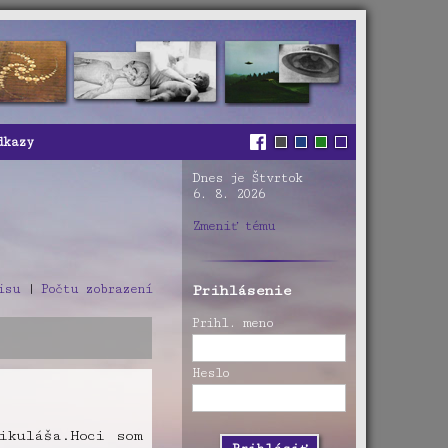
dkazy
Dnes je Štvrtok
6. 8. 2026
Zmeniť tému
isu
|
Počtu zobrazení
Prihlásenie
Prihl. meno
Heslo
ikuláša.Hoci som