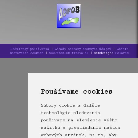
Podmienky používania
|
Zásady ochrany osobných údajov
|
Zmeniť
nastavenia cookies
|
www.ufoklub-trnava.sk
| Webdesign:
Polaris
Používame cookies
Súbory cookie a ďalšie
technológie sledovania
používame na zlepšenie vášho
zážitku z prehliadania našich
webových stránok, na to, aby