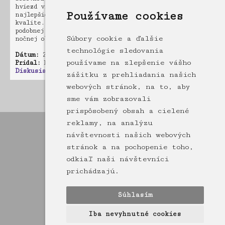
hviezd viac než voľným ľudským okom. Video je
Používame cookies
najlepšie sledovať na veľkej obrazovke v najvyššej
kvalite. Ukážka má pokúšať k zaobstaraniu si
podobnej techniky, aby nás bolo viac pri objavovaní
Súbory cookie a ďalšie
nočnej oblohy a pri love na UAP/UFO ;)
technológie sledovania
Dátum:
23.06.2026 21:23
používame na zlepšenie vášho
Pridal:
krisek.poliak
Diskusia:
0 príspevkov
zážitku z prehliadania našich
webových stránok, na to, aby
Stránka: [1]
sme vám zobrazovali
prispôsobený obsah a cielené
reklamy, na analýzu
návštevnosti našich webových
stránok a na pochopenie toho,
odkiaľ naši návštevníci
prichádzajú.
Súhlasím
Iba nevyhnutné cookies