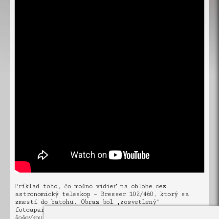
Príklad toho, čo možno vidieť na oblohe cez
astronomický teleskop – Bresser 102/460, ktorý sa
zmestí do batohu. Obraz bol „zosvetlený“
fotoaparátom Sony A7S a špeciálnou zosvetľovacou
šošovkou, vďaka čomu je na oblohe vidieť tisíce