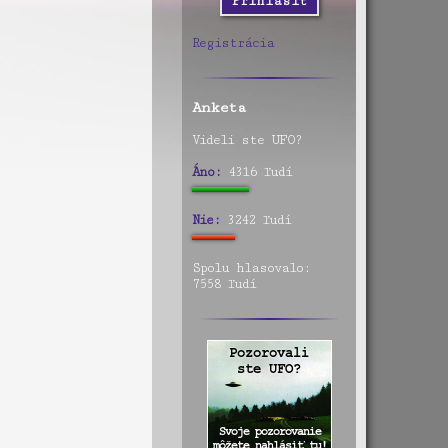
Registrácia
Anketa
Videli ste UFO?
Áno:
4316 ľudí
Nie:
3242 ľudí
Spolu hlasovalo:
7558 ľudí