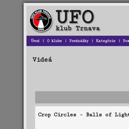
Úvod
|
O klube
|
Prednášky
|
Kategórie
|
Po
Videá
Crop Circles - Balls of Ligh