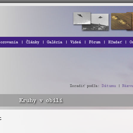
zorovania
|
Články
|
Galéria
|
Videá
|
Fórum
|
Hľadať
|
O
Zoradiť podľa:
Dátumu
|
Názvu
Kruhy v obilí
t