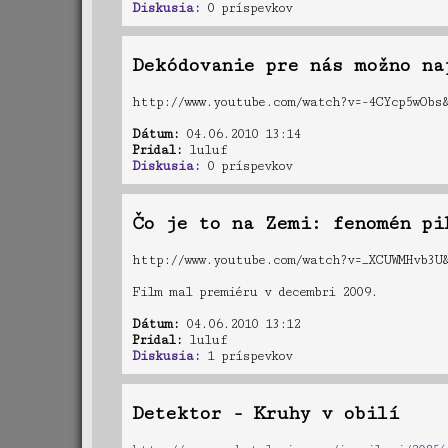
Diskusia:
0 príspevkov
Dekódovanie pre nás možno na
http://www.youtube.com/watch?v=-4CYcp5wObs&
Dátum:
04.06.2010 13:14
Pridal:
luluf
Diskusia:
0 príspevkov
Čo je to na Zemi: fenomén pi
http://www.youtube.com/watch?v=_XCUWMHvb3U&
Film mal premiéru v decembri 2009.
Dátum:
04.06.2010 13:12
Pridal:
luluf
Diskusia:
1 príspevkov
Detektor - Kruhy v obilí