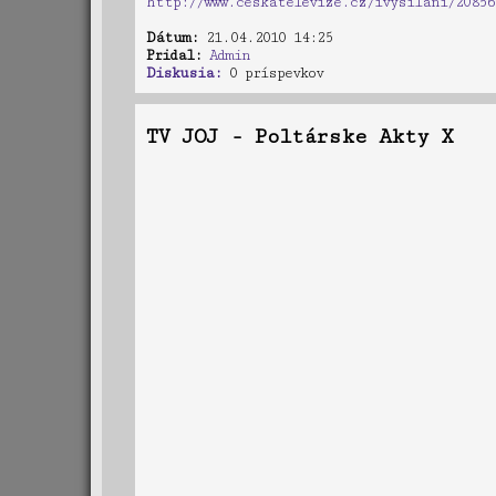
http://www.ceskatelevize.cz/ivysilani/20856
Dátum:
21.04.2010 14:25
Pridal:
Admin
Diskusia:
0 príspevkov
TV JOJ - Poltárske Akty X