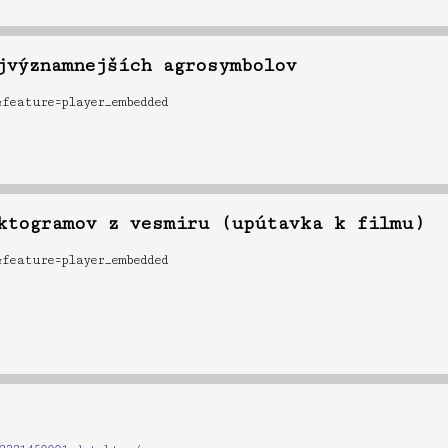
jvýznamnejších agrosymbolov
feature=player_embedded
ktogramov z vesmiru (upútavka k filmu)
feature=player_embedded