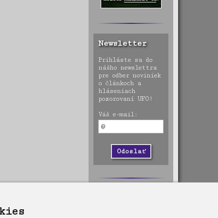
Newsletter
Prihláste sa do
nášho newslettra
pre odber noviniek
o článkoch a
hláseniach
pozorovaní UFO!
Váš e-mail:
kies