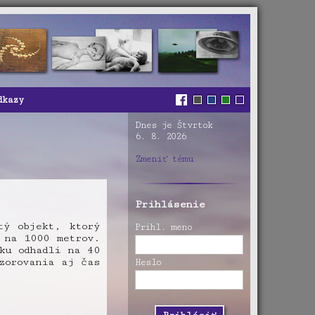
dkazy
Dnes je Štvrtok
6. 8. 2026
Zmeniť tému
Prihlásenie
tý objekt, ktorý
Prihl. meno
 na 1000 metrov.
ku odhadli na 40
zorovania aj čas
Heslo