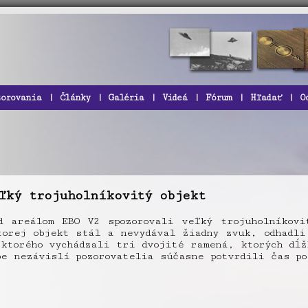
zorovania
|
Články
|
Galéria
|
Videá
|
Fórum
|
Hľadať
|
O
ľký trojuholníkovitý objekt
 areálom EBO V2 spozorovali veľký trojuholníkovi
torej objekt stál a nevydával žiadny zvuk, odhadli
ktorého vychádzali tri dvojité ramená, ktorých dĺž
e nezávislí pozorovatelia súčasne potvrdili čas po