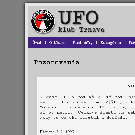
Úvod
|
O klube
|
Prednášky
|
Kategórie
|
Po
Pozorovania
ve
V čase 21.15 hod až 21.45 hod. nad
svietil bielym svetlom. Výšku, v k
Zo spodu v strede mal 10 m kruh, z 
až 50 metrov. Celkove šiesti na seb
kedy sa objekt stratil z dohľadu.
Dátum:
?.?.1999