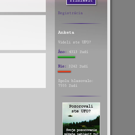
Registrácia
Anketa
Videli ste UFO?
Áno:
4313 ľudí
Nie:
3242 ľudí
Spolu hlasovalo:
7555 ľudí