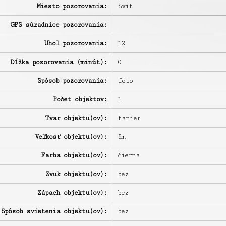
Miesto pozorovania:
Svit
GPS súradnice pozorovania:
Uhol pozorovania:
12
Dĺžka pozorovania (minút):
0
Spôsob pozorovania:
foto
Počet objektov:
1
Tvar objektu(ov):
tanier
Veľkosť objektu(ov):
5m
Farba objektu(ov):
čierna
Zvuk objektu(ov):
bez
Zápach objektu(ov):
bez
Spôsob svietenia objektu(ov):
bez