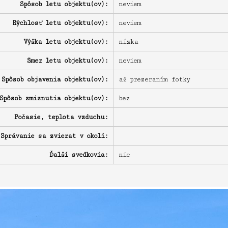
Spôsob letu objektu(ov):
neviem
Rýchlosť letu objektu(ov):
neviem
Výška letu objektu(ov):
nízka
Smer letu objektu(ov):
neviem
Spôsob objavenia objektu(ov):
až prezeraním fotky
Spôsob zmiznutia objektu(ov):
bez
Počasie, teplota vzduchu:
Správanie sa zvierat v okolí:
Ďalší svedkovia:
nie