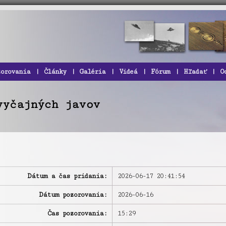
zorovania
|
Články
|
Galéria
|
Videá
|
Fórum
|
Hľadať
|
O
vyčajných javov
Dátum a čas pridania:
2026-06-17 20:41:54
Dátum pozorovania:
2026-06-16
Čas pozorovania:
15:29