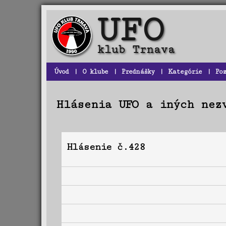
Úvod
|
O klube
|
Prednášky
|
Kategórie
|
Po
Hlásenia UFO a iných nez
Hlásenie č.428