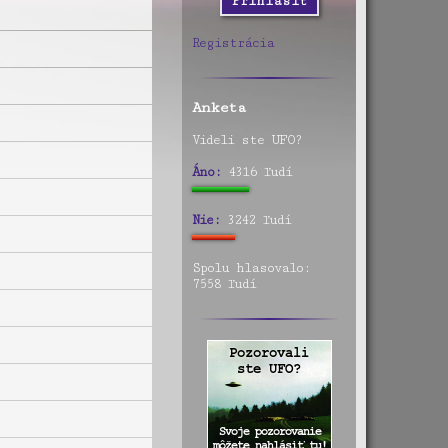
Registrácia
Anketa
Videli ste UFO?
Áno:
4316 ľudí
Nie:
3242 ľudí
Spolu hlasovalo:
7558 ľudí