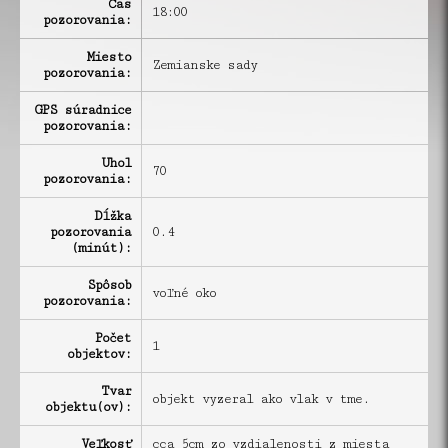
Čas
18:00
pozorovania:
Miesto
Zemianske sady
pozorovania:
GPS súradnice
pozorovania:
Uhol
70
pozorovania:
Dĺžka
pozorovania
0.4
(minút):
Spôsob
voľné oko
pozorovania:
Počet
1
objektov:
Tvar
objekt vyzeral ako vlak v tme.
objektu(ov):
Veľkosť
cca 5cm zo vzdialenosti z miesta