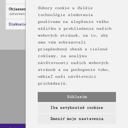
Súbory cookie a ďalšie
Objasnenie / pravdepodobné vysvetlenie
internetové družice Starlink
technológie sledovania
používame na zlepšenie vášho
Diskusia:
1 príspevkov
zážitku z prehliadania našich
webových stránok, na to, aby
Hlásenia
sme vám zobrazovali
prispôsobený obsah a cielené
reklamy, na analýzu
návštevnosti našich webových
stránok a na pochopenie toho,
odkiaľ naši návštevníci
prichádzajú.
Súhlasím
Iba nevyhnutné cookies
Zmeniť moje nastavenia