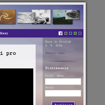
dkazy
Dnes je Štvrtok
6. 8. 2026
i pro
Zmeniť tému
Prihlásenie
Prihl. meno
Heslo