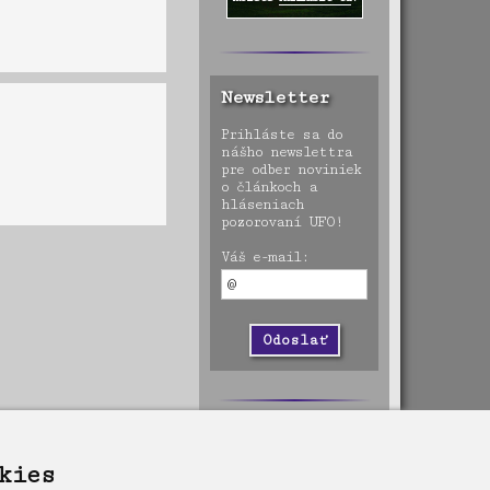
Newsletter
Prihláste sa do
nášho newslettra
pre odber noviniek
o článkoch a
hláseniach
pozorovaní UFO!
Váš e-mail:
kies