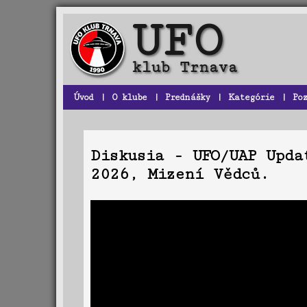
Úvod
|
O klube
|
Prednášky
|
Kategórie
|
Po
Diskusia - UFO/UAP Upda
2026, Mizení Vědců.