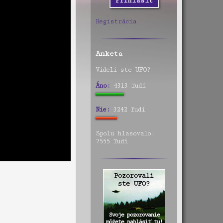
Registrácia
Anketa
Videli ste UFO?
Áno:
4313 ľudí
Nie:
3242 ľudí
Spolu hlasovalo:
7555 ľudí