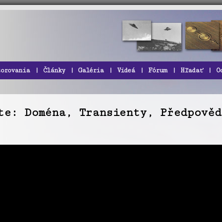
zorovania
|
Články
|
Galéria
|
Videá
|
Fórum
|
Hľadať
|
O
te: Doména, Transienty, Předpověd