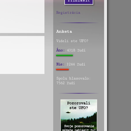
Registrácia
Anketa
Videli ste UFO?
Áno:
4318 ľudí
Nie:
3244 ľudí
Spolu hlasovalo:
7562 ľudí