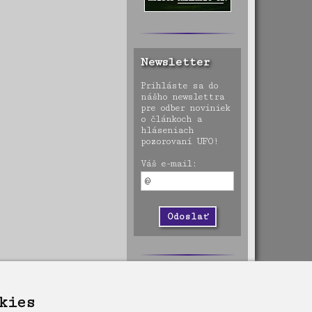
Newsletter
Prihláste sa do
nášho newslettra
pre odber noviniek
o článkoch a
hláseniach
pozorovaní UFO!
Váš e-mail:
kies