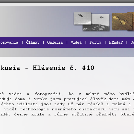
zorovania
|
Články
|
Galéria
|
Videá
|
Fórum
|
Hľadať
|
O
skusia - Hlásenie č. 410
obě videa a fotografií, že v místě mého bydli
edují doma i venku.jsem pracující člověk.doma mám 
těchto událostí.jsou tady už pár měsíců a možná i 
ě vidět technologie neznámého charakteru.jsou asi 
vidět černé koule a různé stříbrné předměty kter