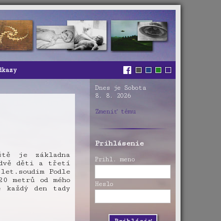
dkazy
Dnes je Sobota
8. 8. 2026
Zmeniť tému
Prihlásenie
ště je základna
Prihl. meno
dvě děti a třetí
let.soudim Podle
20 metrů od mého
Heslo
é každý den tady