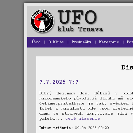
Úvod
|
O klube
|
Prednášky
|
Kategórie
|
Po
Di
?.?.2025 ?:?
Dobrý den.mam dost důkazů v pod
mimozemského původu.už dlouho mě sl
čekáme.pritelkyne je taky svědkem 
fotek z minulosti kde jsou zřeteln
domu ve stromech ukrytí,ale jdou 
poletu...
celé hlásenie
Dátum pridania:
09.06.2025 00:20