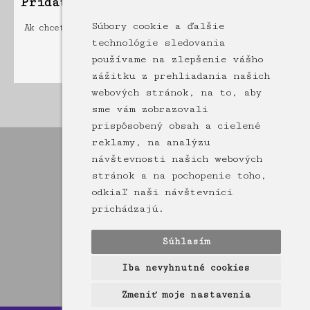
Pridať príspevok
Súbory cookie a ďalšie
Ak chcete pridať príspevok musíte byť registrovaný a
prihlásený
technológie sledovania
používame na zlepšenie vášho
zážitku z prehliadania našich
webových stránok, na to, aby
Stránka: [1]
sme vám zobrazovali
prispôsobený obsah a cielené
reklamy, na analýzu
návštevnosti našich webových
stránok a na pochopenie toho,
odkiaľ naši návštevníci
prichádzajú.
Súhlasím
Iba nevyhnutné cookies
Zmeniť moje nastavenia