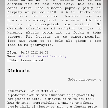
okamich tak ze nie jsom isty. Nie bol to
odraz slnka lebo slnecne paprsky padly na
Karpaty az po hod 6:40. O 6:35 Slnkko esce
nie bolo nad obzorom. Cestoval som zo
Spacinec uz stovky krat, ale esce nikdy tam
nic na tych Karpatoch nie svitilo. Na
okamich podarilo sa mi zachytit ten jav na
kameru, skusim potom dat tu fotku z toho
zaberu. Nie hovorim ze to mimozemstania,
lebo nie viem co to bolo ale pisem o tom
lebo to ma prekvapilo.
Dátum:
26.03.2012 14:58
Téma:
Aktualizácie/novinky/updaty
Pridal:
krisek.poliak
Diskusia
Počet príspevkov: 6
Fakebuster - 28.03.2012 21:22
s podobnym svetlom mam skusenost aj ja,povedal by
som presne to iste,,,a zjavuje sa mi to asi tak 3
krat do roka,, nepravidelne, a vzdy je to nahoda,,
svetlo videli aj viacery so mnou,,, a vlastne preto