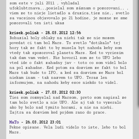
som este v juli 2011 , vyhladal
ufoklubtrnava,,,posielal som záznam o pozorovani,, ,
viem ze to nieje lietadlo a druzica,tiez nie,, svetlo
sa vacsinou objavovalo po 21 hodine, je mozne ze sme
pozorovali ten isti ukaz
krisek.poliak - 28.03.2012 12:56
Bohuzial boly oblaky na niebi tak ze nie mozem
povedat ci tam bol Mars. To svetlo "dotikalo" tej
hory tak ze fakt to by musela byt nahoda keby som
vtedy tak spozoroval planetu Mars. Ked to vyriesim
tak dam vam vedet. Nie hovoril som ze to UFO lebo
vted ide o fakt zahadny jav - toto co som videl bolo
na pol zahadne. Ked potom sa dozviem ze fakt to bol
Mars tak bude to IFO, a ked sa dozviem ze Mars bol
niekam inam - tak nazvem to UFO. Teraz len
informujem, na nahodu keby esce niekdo to videl.
krisek.poliak - 27.03.2012 02:30
Tież som rozmyslal nad Marsom, preto som napisal ze
tam bolo svetlo a nie UFO. Ale aj tak to vyzeralo
ako by bolo nad tymito horami, a nie na niebi.
Zajtra sa dozviem ked pojdem rano do prace.
MaTo
- 26.03.2012 23:01
Pekne opisane. Vela ludi videlo to iste, lebo to bol
Mars.