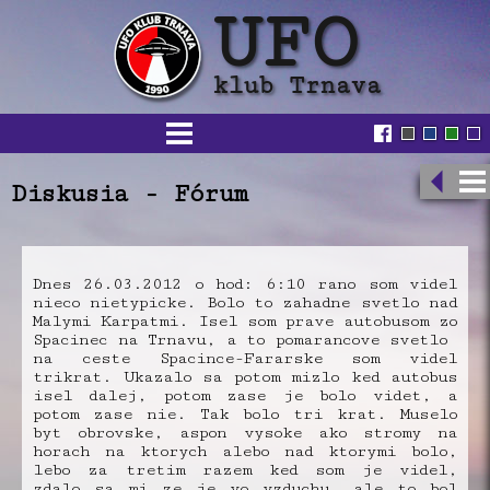
Diskusia - Fórum
Dnes 26.03.2012 o hod: 6:10 rano som videl
nieco nietypicke. Bolo to zahadne svetlo nad
Malymi Karpatmi. Isel som prave autobusom zo
Spacinec na Trnavu, a to pomarancove svetlo
na ceste Spacince-Fararske som videl
trikrat. Ukazalo sa potom mizlo ked autobus
isel dalej, potom zase je bolo videt, a
potom zase nie. Tak bolo tri krat. Muselo
byt obrovske, aspon vysoke ako stromy na
horach na ktorych alebo nad ktorymi bolo,
lebo za tretim razem ked som je videl,
zdalo sa mi ze je vo vzduchu, ale to bol