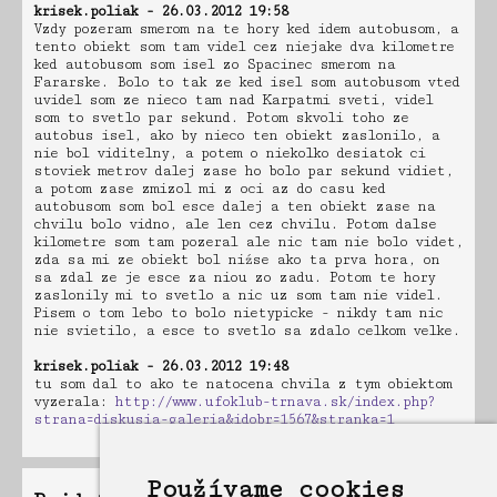
krisek.poliak - 26.03.2012 19:58
Vzdy pozeram smerom na te hory ked idem autobusom, a
tento obiekt som tam videl cez niejake dva kilometre
ked autobusom som isel zo Spacinec smerom na
Fararske. Bolo to tak ze ked isel som autobusom vted
uvidel som ze nieco tam nad Karpatmi sveti, videl
som to svetlo par sekund. Potom skvoli toho ze
autobus isel, ako by nieco ten obiekt zaslonilo, a
nie bol viditelny, a potem o niekolko desiatok ci
stoviek metrov dalej zase ho bolo par sekund vidiet,
a potom zase zmizol mi z oci az do casu ked
autobusom som bol esce dalej a ten obiekt zase na
chvilu bolo vidno, ale len cez chvilu. Potom dalse
kilometre som tam pozeral ale nic tam nie bolo videt,
zda sa mi ze obiekt bol niźse ako ta prva hora, on
sa zdal ze je esce za niou zo zadu. Potom te hory
zaslonily mi to svetlo a nic uz som tam nie videl.
Pisem o tom lebo to bolo nietypicke - nikdy tam nic
nie svietilo, a esce to svetlo sa zdalo celkom velke.
krisek.poliak - 26.03.2012 19:48
tu som dal to ako te natocena chvila z tym obiektom
vyzerala:
http://www.ufoklub-trnava.sk/index.php?
strana=diskusia-galeria&idobr=1567&stranka=1
Používame cookies