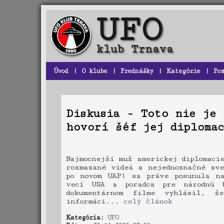
Úvod
|
O klube
|
Prednášky
|
Kategórie
|
Po
Diskusia - Toto nie je 
hovorí šéf jej diplomac
Najmocnejší muž americkej diplomaci
rozmazané videá a nejednoznačné sve
po novom UAP) sa práve posunula na
vecí USA a poradca pre národnú b
dokumentárnom filme vyhlásil, ž
informáci...
celý článok
Kategória:
UFO