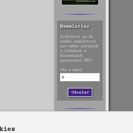
Newsletter
Prihláste sa do
nášho newslettra
pre odber noviniek
o článkoch a
hláseniach
pozorovaní UFO!
Váš e-mail:
kies