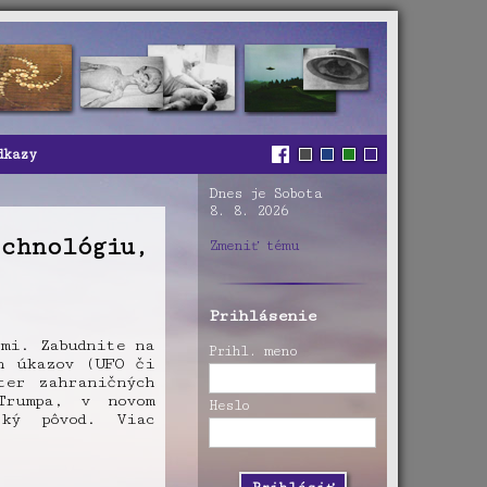
dkazy
Dnes je Sobota
8. 8. 2026
chnológiu,
Zmeniť tému
Prihlásenie
mi. Zabudnite na
Prihl. meno
h úkazov (UFO či
ter zahraničných
Trumpa, v novom
Heslo
ský pôvod. Viac