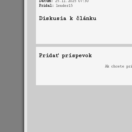
Dátum:
25.11.2025 07:30
Pridal:
lender15
Diskusia k článku
Pridať príspevok
Ak chcete pr