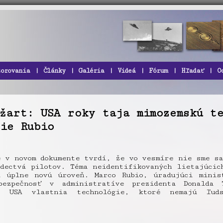
zorovania
|
Články
|
Galéria
|
Videá
|
Fórum
|
Hľadať
|
O
žart: USA roky taja mimozemskú te
ie Rubio
e v novom dokumente tvrdí, že vo vesmíre nie sme sa
dectvá pilotov. Téma neidentifikovaných lietajúcic
 úplne novú úroveň. Marco Rubio, úradujúci minis
ezpečnosť v administratíve prezidenta Donalda 
e USA vlastnia technológie, ktoré nemajú ľud