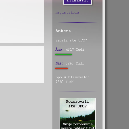
Registrácia
Anketa
Videli ste UFO?
Áno:
4317 ľudí
Nie:
3243 ľudí
Spolu hlasovalo:
7560 ľudí