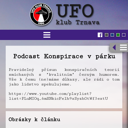
Podcast Konspirace v párku
Pravidelný přísun konspiračních teorií
smíchaných s "kvalitním" černým humorem.
Vše k čemu (ne)máme důkazy, ale rádi o tom
jako lidstvo spekulujeme.
https://www.youtube.com/playlist?
list=PLuMIOq_6mXNkicFelh9xSyzhOtWf3extU
Obrázky k článku